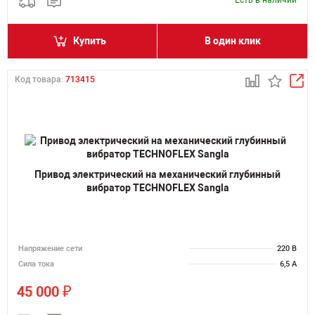
Есть в наличии
Купить
В один клик
Код товара:
713415
Привод электрический на механический глубинный
вибратор TECHNOFLEX Sangla
Напряжение сети
220 В
Сила тока
6,5 А
₽
45 000