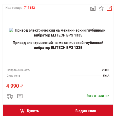
Код товара:
713153
Привод электрический на механический глубинный
вибратор ELITECH ВРЭ 1335
Напряжение сети
220 В
Сила тока
5,6 А
₽
4 990
Есть в наличии
Купить
В один клик