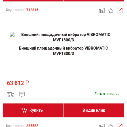
Код товара:
712815
Внешний площадочный вибратор VIBROMATIC
MVF1800/3
₽
63 812
Есть в наличии
Купить
В один клик
Код товара:
885582