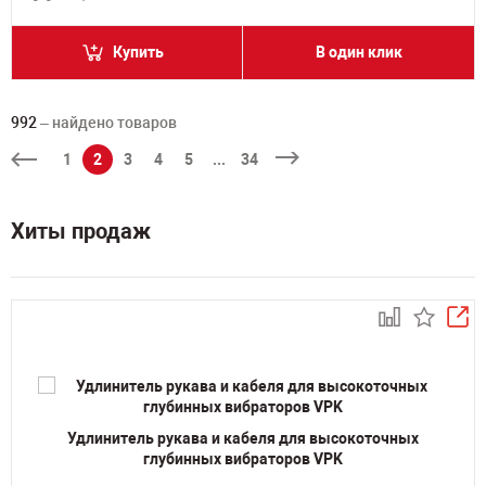
Купить
В один клик
992
– найдено товаров
1
2
3
4
5
...
34
Хиты продаж
Удлинитель рукава и кабеля для высокоточных
глубинных вибраторов VPK