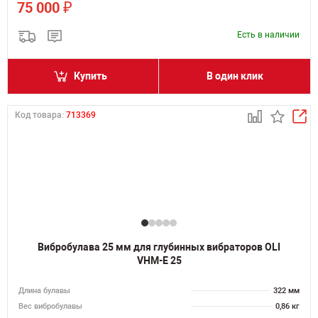
₽
75 000
Есть в наличии
Купить
В один клик
Код товара:
713369
Вибробулава 25 мм для глубинных вибраторов OLI
VHM-E 25
Длина булавы
322 мм
Вес вибробулавы
0,86 кг