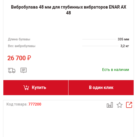
Вибробулава 48 мм для глубинных вибраторов ENAR AX
48
Длина булавы
335 мм
Вес вибробулавы
3,2 кг
₽
26 700
Есть в наличии
Купить
В один клик
Код товара:
777200