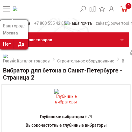
0
+7 800 555 42 85
zakaz@powertool.
Ваш город:
Ваш город:
Москва
Москва
Каталог товаров
Нет
Нет
Да
Да
Каталог товаров
Строительное оборудование
Вибр
Вибратор для бетона в Санкт-Петербурге -
Страница 2
Глубинные вибраторы
679
Высокочастотные глубинные вибраторы