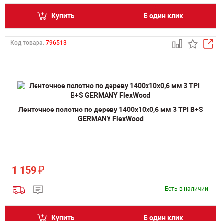
Купить
В один клик
Код товара:
796513
Ленточное полотно по дереву 1400х10х0,6 мм 3 TPI B+S
GERMANY FlexWood
₽
1 159
Есть в наличии
Купить
В один клик