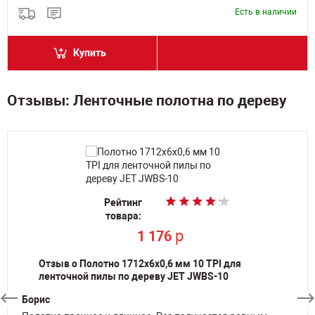
Есть в наличии
Купить
Отзывы: Ленточные полотна по дереву
Рейтинг
Рейтинг
Рейтинг
Рейтинг
Рейтинг
Рейтинг
Рейтинг
товара:
товара:
товара:
товара:
товара:
товара:
товара:
p
p
p
p
p
p
1 176
1 176
1 426
1 498
1 426
1 426
p
3 976
Отзыв о Полотно 1712х6х0,6 мм 10 TPI для
ленточной пилы по дереву JET JWBS-10
Борис