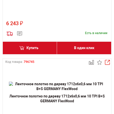
₽
6 243
Есть в наличии
Купить
В один клик
Код товара:
796745
Ленточное полотно по дереву 1712х6х0,6 мм 10 TPI B+S
GERMANY FlexWood