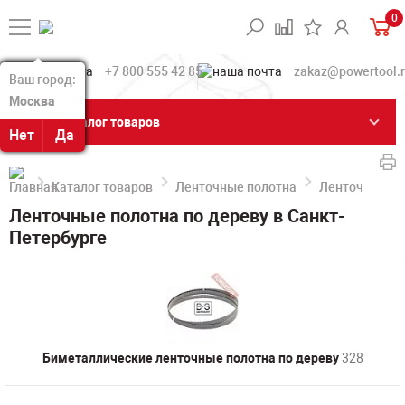
0
+7 800 555 42 85
zakaz@powertool.
Ваш город:
Ваш город:
Москва
Москва
Каталог товаров
Нет
Нет
Да
Да
Каталог товаров
Ленточные полотна
Ленточные по
Ленточные полотна по дереву в Санкт-
Петербурге
Биметаллические ленточные полотна по дереву
328