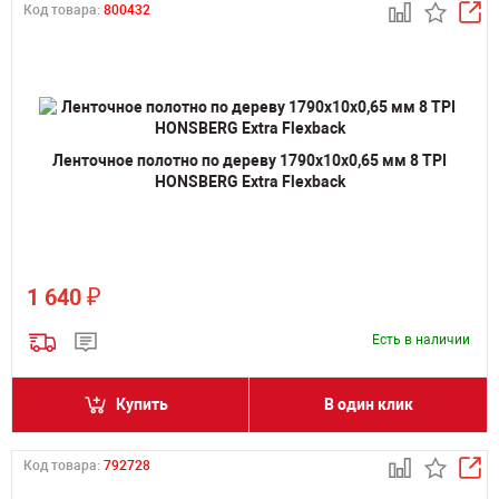
Код товара:
800432
Ленточное полотно по дереву 1790х10х0,65 мм 8 TPI
HONSBERG Extra Flexback
₽
1 640
Есть в наличии
Купить
В один клик
Код товара:
792728