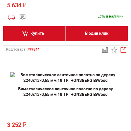
₽
5 634
Есть в наличии
Купить
В один клик
Код товара:
799844
Биметаллическое ленточное полотно по дереву
2240х13х0,65 мм 18 TPI HONSBERG BiWood
₽
3 252