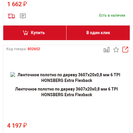
₽
1 662
Есть в наличии
Купить
В один клик
Код товара:
802602
Ленточное полотно по дереву 3607х20х0,8 мм 6 TPI
HONSBERG Extra Flexback
₽
4 197