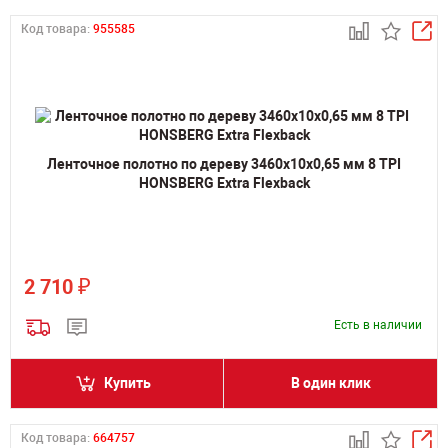
Код товара:
955585
Ленточное полотно по дереву 3460х10х0,65 мм 8 TPI
HONSBERG Extra Flexback
₽
2 710
Есть в наличии
Купить
В один клик
Код товара:
664757