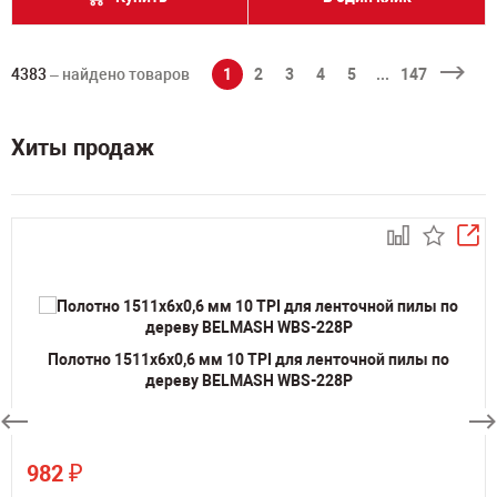
4383
– найдено товаров
1
2
3
4
5
...
147
Хиты продаж
Полотно 1511х6х0,6 мм 10 TPI для ленточной пилы по
дереву BELMASH WBS-228P
₽
982