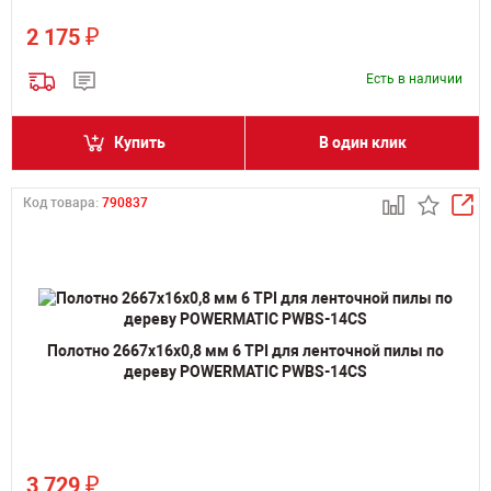
₽
2 175
Есть в наличии
Купить
В один клик
Код товара:
790837
Полотно 2667х16х0,8 мм 6 TPI для ленточной пилы по
дереву POWERMATIC PWBS-14CS
₽
3 729