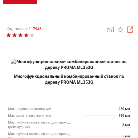
Код товара:
117946
Многофункциональный комбинированный станок по
дереву PROMA ML353G
Мах ширина заготовки, мм
250 мм
Мах высота заготовки, мм
180 мм
Мах глубина строгания за один проход
5 мм
(рейсмус), мм
Мах глубина строгания за один проход
5 мм