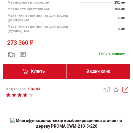
Мах ширина заготовки, мм
252 мм
Мах высота заготовки, мм
150 мм
Мах глубина строгания за один проход
2 мм
(рейсмус), мм
Мах глубина строгания за один проход
3 мм
(фуганок), мм
₽
273 360
Есть в наличии
Купить
В один клик
Код товара:
134183