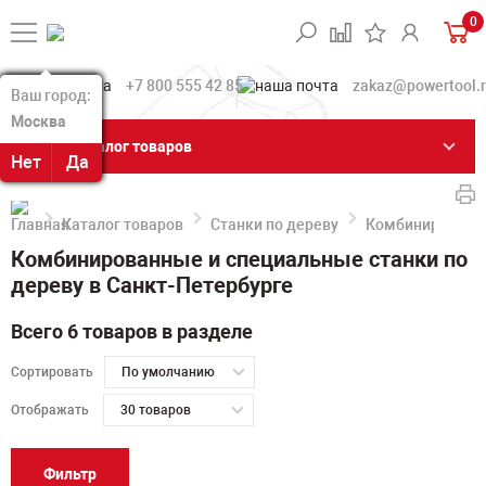
0
+7 800 555 42 85
zakaz@powertool.
Ваш город:
Ваш город:
Москва
Москва
Каталог товаров
Нет
Нет
Да
Да
Каталог товаров
Станки по дереву
Комбинированны
Комбинированные и специальные станки по
дереву в Санкт-Петербурге
Всего 6 товаров в разделе
Сортировать
По умолчанию
Отображать
30 товаров
Фильтр