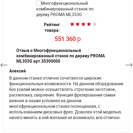
Рейтинг
Рейтинг
Рейтинг
Рейтинг
Рейтинг
Рейтинг
товара:
товара:
товара:
товара:
товара:
товара:
По запросу
По запросу
p
p
p
p
551 360
551 360
273 360
273 360
Отзыв о Многофункциональный
комбинированный станок по дереву PROMA
ML353G арт.35300000
Алексей
В данном станке отлично сочетаются широкие
функциональные возможности. На данном оборудовании
без усилий можно осуществлять строгание заготовок,
распиловку, сверление. Функция фрезерования самая
важная в наших условиях на данном
многофункциональном станке полноценная, с
использованием дисковых фрез. Доволен этой моделью,
ничего менять в ней желания не возникало, все отлично.