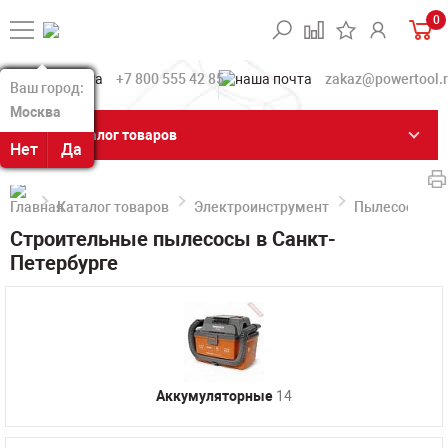
0
+7 800 555 42 85
zakaz@powertool.
Ваш город:
Ваш город:
Москва
Москва
Каталог товаров
Нет
Нет
Да
Да
Каталог товаров
Электроинструмент
Пылесосы пр
Строительные пылесосы в Санкт-
Петербурге
Аккумуляторные
14