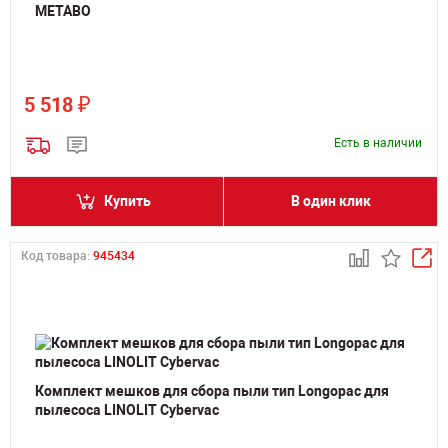
METABO
₽
5 518
Есть в наличии
Купить
В один клик
Код товара:
945434
Комплект мешков для сбора пыли тип Longopac для
пылесоса LINOLIT Cybervac