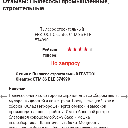
Отзывы: Пылесосы промышленные,
строительные
Рейтинг
Рейтинг
Рейтинг
Рейтинг
Рейтинг
товара:
товара:
товара:
товара:
товара:
По запросу
По запросу
По запросу
По запросу
p
14 775
Отзыв о Пылесос строительный FESTOOL
Cleantec CTM 36 E LE 574990
Николай
Пылесос одинаково хорошо справляется со сбором пыли,
мусора, жидкостей и даже грязи. Бренд немецкий, как и
сборка. Обладает хорошей эргономикой и высокой
производительность работы. Имеет большой ресурс,
благодаря хорошему объему бака и мешка
пылесборника. Шланг очень гибкий. Мощность