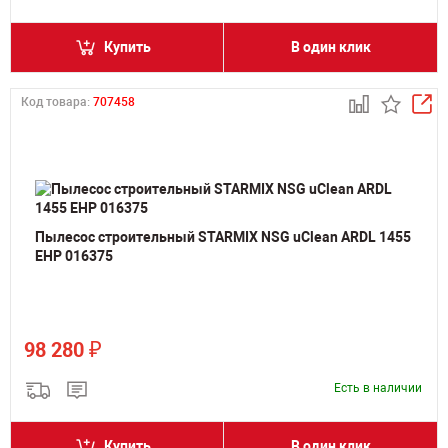
Купить
В один клик
Код товара:
707458
Пылесос строительный STARMIX NSG uClean ARDL 1455
EHP 016375
₽
98 280
Есть в наличии
Купить
В один клик