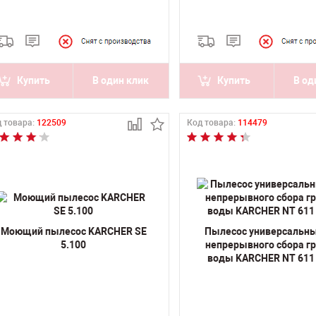
Купить
В один клик
Купить
В од
 товара:
122509
Код товара:
114479
Моющий пылесос KARCHER SE
Пылесос универсальн
5.100
непрерывного сбора г
воды KARCHER NT 611 