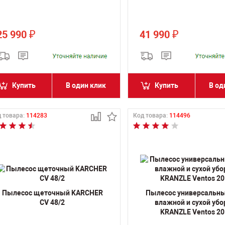
25 990
41 990
₽
₽
Купить
В один клик
Купить
В од
 товара:
114283
Код товара:
114496
Пылесос щеточный KARCHER
Пылесос универсальн
CV 48/2
влажной и сухой убо
KRANZLE Ventos 20