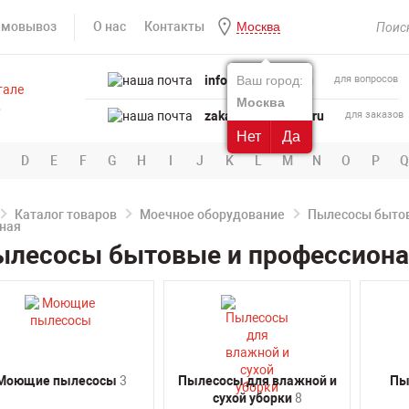
амовывоз
О нас
Контакты
Москва
info@powertool.ru
Ваш город:
для вопросов
Москва
zakaz@powertool.ru
для заказов
Нет
Да
D
E
F
G
H
I
J
K
L
M
N
O
P
Q
Каталог товаров
Моечное оборудование
Пылесосы быто
лесосы бытовые и профессиона
Моющие пылесосы
3
Пылесосы для влажной и
Пы
сухой уборки
8