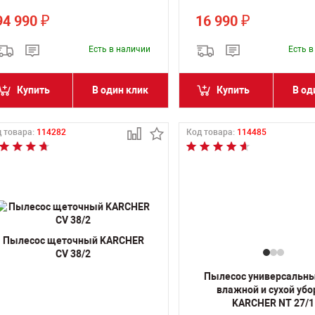
94 990
16 990
₽
₽
Есть в наличии
Есть 
Купить
В один клик
Купить
В од
 товара:
114282
Код товара:
114485
Пылесос щеточный KARCHER
CV 38/2
Пылесос универсальн
влажной и сухой убо
KARCHER NT 27/1