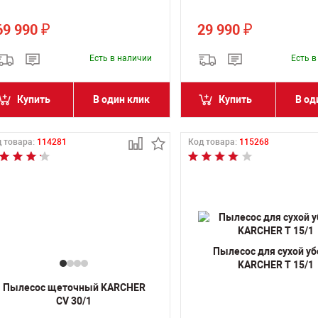
69 990
29 990
₽
₽
Есть в наличии
Есть 
Купить
В один клик
Купить
В од
 товара:
114281
Код товара:
115268
Пылесос для сухой у
KARCHER T 15/1
Пылесос щеточный KARCHER
CV 30/1