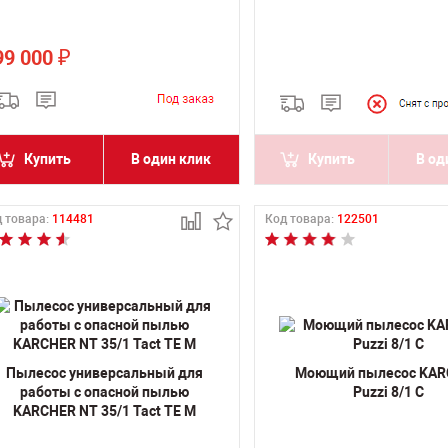
99 000
₽
Купить
В один клик
Купить
В од
 товара:
114481
Код товара:
122501
Пылесос универсальный для
Моющий пылесос KA
работы с опасной пылью
Puzzi 8/1 C
KARCHER NT 35/1 Tact TE M