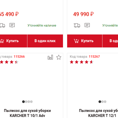
65 490
49 990
₽
₽
Купить
В один клик
Купить
В од
 товара:
115266
Код товара:
115267
Пылесос для сухой уборки
Пылесос для сухой у
KARCHER T 10/1 Adv
KARCHER T 12/1