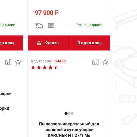
97 900
₽
в наличии
Есть в наличии
ин клик
Купить
В один клик
Код товара:
114486
борки
Пылесос универсальный для
влажной и сухой уборки
KARCHER NT 27/1 Me