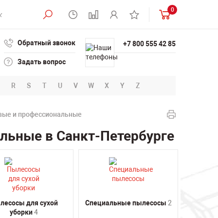
0
Обратный звонок
+7 800 555 42 85
Задать вопрос
R
S
T
U
V
W
X
Y
Z
вые и профессиональные
льные в Санкт-Петербурге
лесосы для сухой
Специальные пылесосы
2
уборки
4