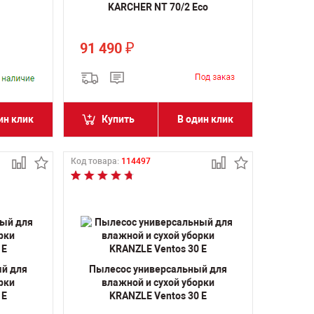
KARCHER NT 70/2 Eco
91 490
₽
ин клик
Купить
В один клик
Код товара:
114497
ый для
Пылесос универсальный для
рки
влажной и сухой уборки
 E
KRANZLE Ventos 30 E