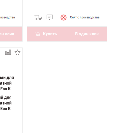
ин клик
Купить
В один клик
ый для
рязной
Eco K