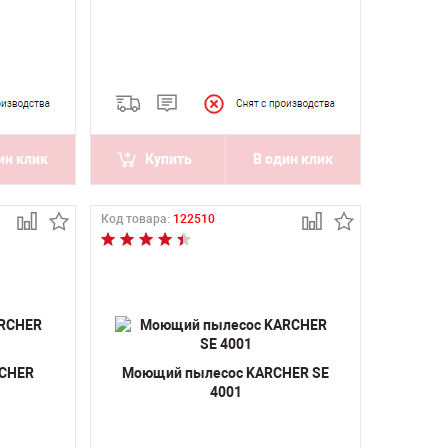
ин клик
Купить
В один клик
Код товара:
122510
RCHER
Моющий пылесос KARCHER SE
4001