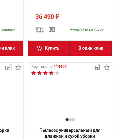
36 490
₽
ин клик
Купить
В один клик
Код товара:
114493
борки
Пылесос универсальный для
влажной и сухой уборки