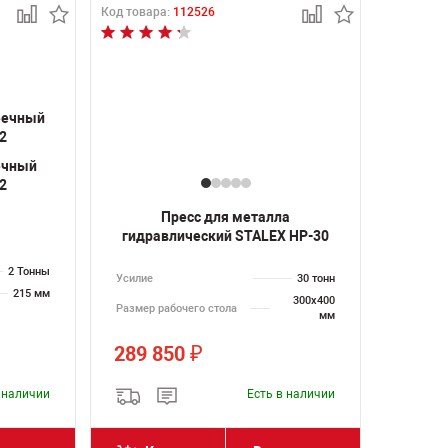
Код товара:
112526
ечный
2
Пресс для металла
гидравлический STALEX HP-30
2 Тонны
Усилие
30 тонн
215 мм
300х400
Размер рабочего стола
мм
289 850
₽
в наличии
Есть в наличии