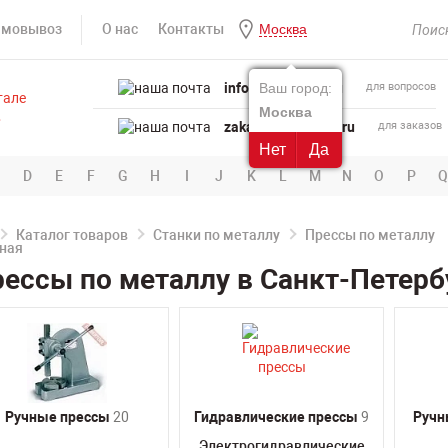
амовывоз
О нас
Контакты
Москва
info@powertool.ru
Ваш город:
для вопросов
Москва
zakaz@powertool.ru
для заказов
Нет
Да
D
E
F
G
H
I
J
K
L
M
N
O
P
Q
Каталог товаров
Станки по металлу
Прессы по металлу
ессы по металлу в Санкт-Петерб
Ручные прессы
20
Гидравлические прессы
9
Ручн
Электрогидравлические