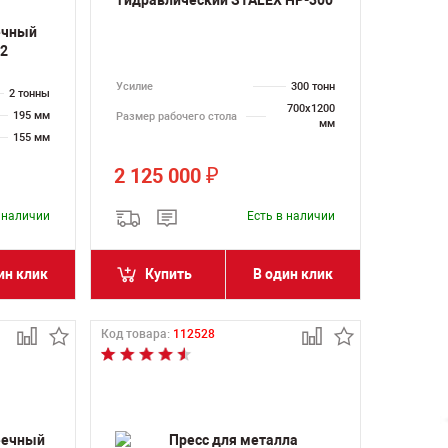
ечный
-2
Усилие
300 тонн
2 тонны
700х1200
195 мм
Размер рабочего стола
мм
155 мм
2 125 000
₽
в наличии
Есть в наличии
ин клик
Купить
В один клик
Код товара:
112528