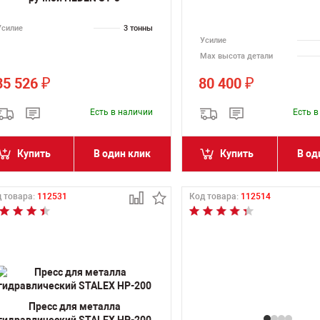
Усилие
3 тонны
Усилие
Max высота детали
35 526
80 400
₽
₽
Есть в наличии
Есть 
Купить
В один клик
Купить
В од
 товара:
112531
Код товара:
112514
Пресс для металла
гидравлический STALEX HP-200