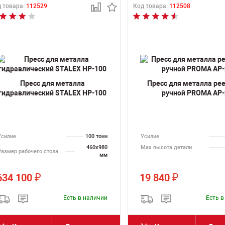
 товара:
112529
Код товара:
112508
Пресс для металла
Пресс для металла ре
гидравлический STALEX HP-100
ручной PROMA AP-
Усилие
100 тонн
Усилие
460х980
Max высота детали
Размер рабочего стола
мм
634 100
19 840
₽
₽
Есть в наличии
Есть 