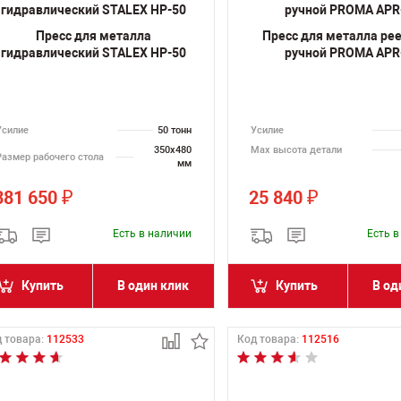
Пресс для металла
Пресс для металла ре
гидравлический STALEX HP-50
ручной PROMA APR
Усилие
50 тонн
Усилие
350х480
Max высота детали
Размер рабочего стола
мм
381 650
25 840
₽
₽
Есть в наличии
Есть 
Купить
В один клик
Купить
В од
 товара:
112533
Код товара:
112516