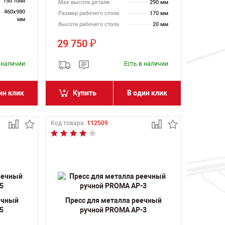
150 тонн
Max высота детали
290 мм
460х980
Размер рабочего стола
170 мм
мм
Высота рабочего стола
20 мм
29 750
₽
в наличии
Есть в наличии
ин клик
Купить
В один клик
Код товара:
112509
ечный
Пресс для металла реечный
5
ручной PROMA AP-3