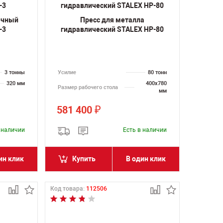
ечный
Пресс для металла
-3
гидравлический STALEX HP-80
3 тонны
Усилие
80 тонн
320 мм
400х780
Размер рабочего стола
мм
581 400
₽
в наличии
Есть в наличии
ин клик
Купить
В один клик
Код товара:
112506