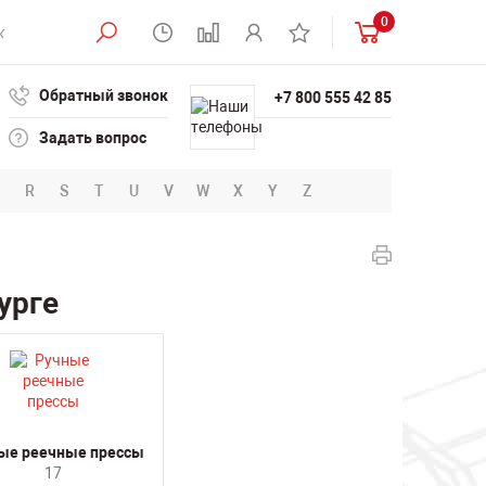
0
Обратный звонок
+7 800 555 42 85
Задать вопрос
R
S
T
U
V
W
X
Y
Z
урге
ые реечные прессы
17