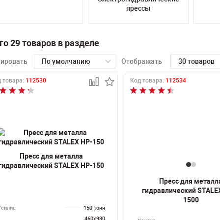
прессы
го 29 товаров в разделе
тировать
По умолчанию
Отображать
30 товаров
 товара:
112530
Код товара:
112534
Пресс для металла
гидравлический STALEX HP-150
Пресс для металл
гидравлический STALE
1500
Усилие
150 тонн
460х980