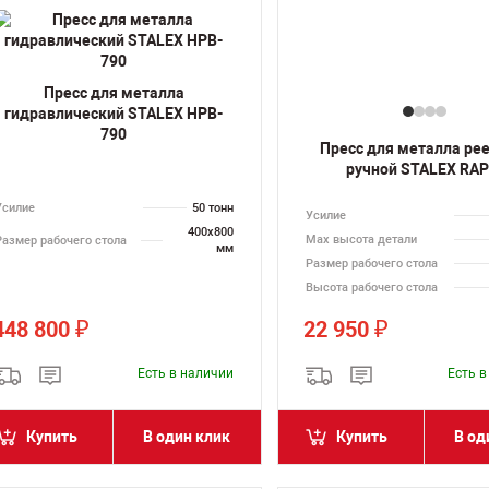
Пресс для металла
гидравлический STALEX HPB-
790
Пресс для металла ре
ручной STALEX RAP
Усилие
50 тонн
Усилие
400х800
Max высота детали
Размер рабочего стола
мм
Размер рабочего стола
Высота рабочего стола
448 800
22 950
₽
₽
Есть в наличии
Есть 
Купить
В один клик
Купить
В од