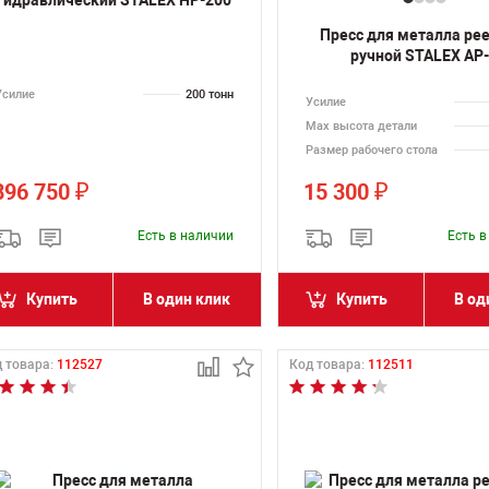
Пресс для металла ре
ручной STALEX AP
Усилие
200 тонн
Усилие
Max высота детали
Размер рабочего стола
896 750
15 300
₽
₽
Есть в наличии
Есть 
Купить
В один клик
Купить
В од
 товара:
112527
Код товара:
112511