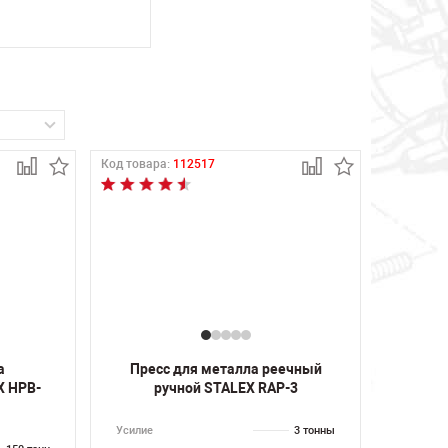
Код товара:
112517
а
Пресс для металла реечный
X HPB-
ручной STALEX RAP-3
Усилие
3 тонны