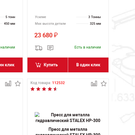
5 тонн
Усилие
3 Тонны
450 мм
Max высота детали
325 мм
23 680
₽
в наличии
Есть в наличии
ин клик
Купить
В один клик
Код товара:
112532
Пресс для металла
гидравлический STALEX HP-300