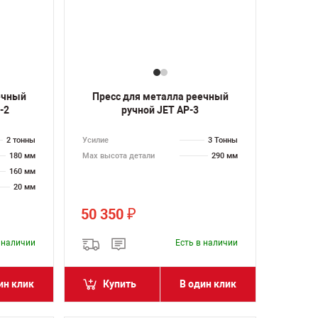
ечный
Пресс для металла реечный
-2
ручной JET AP-3
2 тонны
Усилие
3 Тонны
180 мм
Max высота детали
290 мм
160 мм
20 мм
50 350
₽
в наличии
Есть в наличии
ин клик
Купить
В один клик