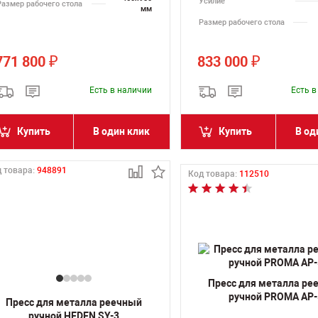
Усилие
Размер рабочего стола
мм
Размер рабочего стола
771 800
833 000
₽
₽
Есть в наличии
Есть 
Купить
В один клик
Купить
В од
 товара:
948891
Код товара:
112510
Пресс для металла ре
ручной PROMA AP-
Пресс для металла реечный
ручной HEDEN SY-3