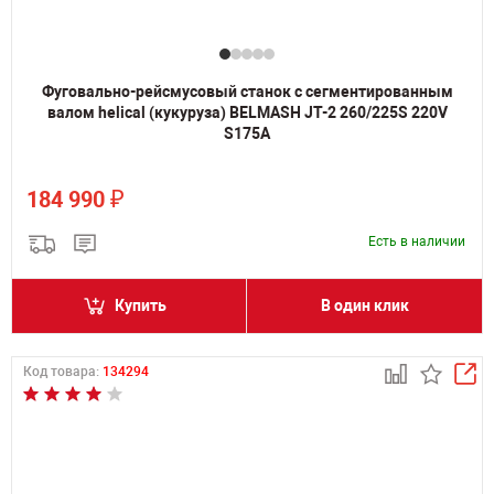
Фуговально-рейсмусовый станок с сегментированным
валом helical (кукуруза) BELMASH JT-2 260/225S 220V
S175A
₽
184 990
Есть в наличии
Купить
В один клик
Код товара:
134294