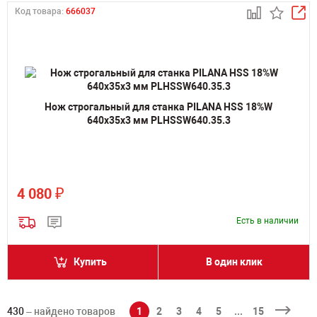
Код товара:
666037
Нож строгальный для станка PILANA HSS 18%W
640х35х3 мм PLHSSW640.35.3
₽
4 080
Есть в наличии
Купить
В один клик
430
– найдено товаров
1
2
3
4
5
...
15