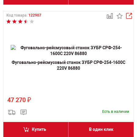
Код товара:
122907
Фуговально-рейсмусовый станок ЗУБР СРФ-254-1600С
220V 86880
₽
47 270
Есть в наличии
Купить
В один клик