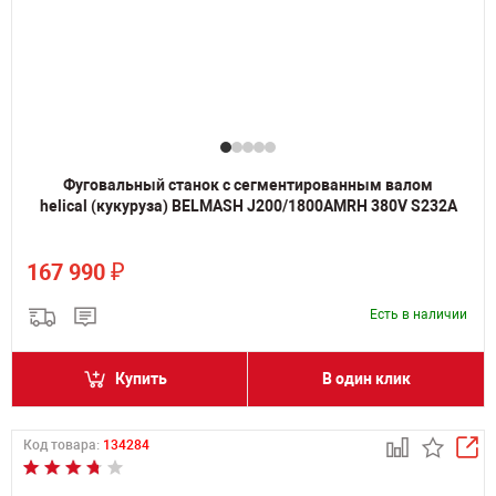
Фуговальный станок с сегментированным валом
helical (кукуруза) BELMASH J200/1800AMRH 380V S232A
₽
167 990
Есть в наличии
Купить
В один клик
Код товара:
134284