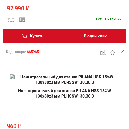
₽
92 990
Есть в наличии
Купить
В один клик
Код товара:
665965
Нож строгальный для станка PILANA HSS 18%W
130х30х3 мм PLHSSW130.30.3
₽
960