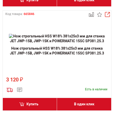
Купить
В один клик
Код товара:
665846
Нож строгальный HSS W18% 381х25х3 мм для станка
JET JWP-15B, JWP-15K и POWERMATIC 15SC SP381.25.3
₽
3 120
Есть в наличии
Купить
В один клик