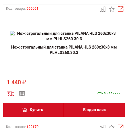
Код товара:
666061
Нож строгальный для станка PILANA HLS 260х30х3 мм
PLHLS260.30.3
₽
1 440
Есть в наличии
Купить
В один клик
Код товара:
129170