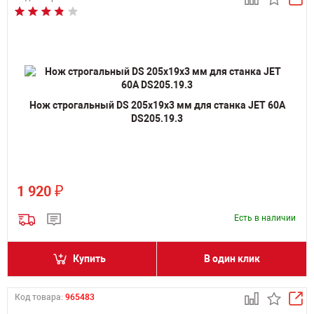
Нож строгальный DS 205х19х3 мм для станка JET 60A
DS205.19.3
₽
1 920
Есть в наличии
Купить
В один клик
Код товара:
965483