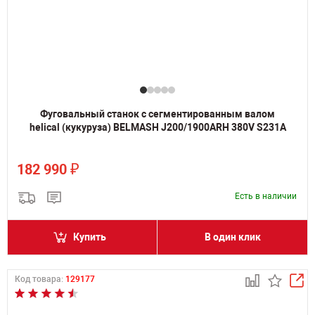
Фуговальный станок с сегментированным валом
helical (кукуруза) BELMASH J200/1900ARH 380V S231A
₽
182 990
Есть в наличии
Купить
В один клик
Код товара:
129177