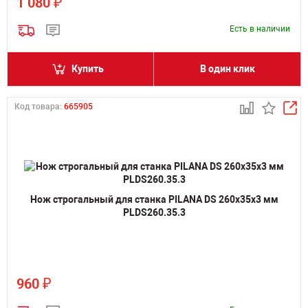
₽
1 080
Есть в наличии
Купить
В один клик
Код товара:
665905
Нож строгальный для станка PILANA DS 260х35х3 мм
PLDS260.35.3
₽
960