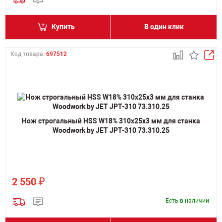
Купить
В один клик
Код товара:
697512
Нож строгальный HSS W18% 310х25х3 мм для станка
Woodwork by JET JPT-310 73.310.25
₽
2 550
Есть в наличии