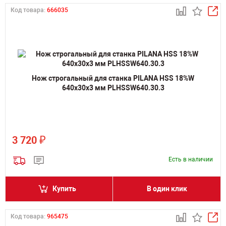
Код товара:
666035
Нож строгальный для станка PILANA HSS 18%W
640х30х3 мм PLHSSW640.30.3
₽
3 720
Есть в наличии
Купить
В один клик
Код товара:
965475