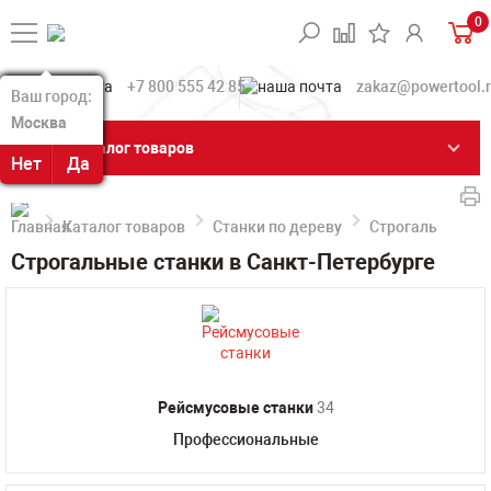
0
+7 800 555 42 85
zakaz@powertool.
Ваш город:
Ваш город:
Москва
Москва
Каталог товаров
Нет
Нет
Да
Да
Каталог товаров
Станки по дереву
Строгальные ст
Строгальные станки в Санкт-Петербурге
Рейсмусовые станки
34
Профессиональные