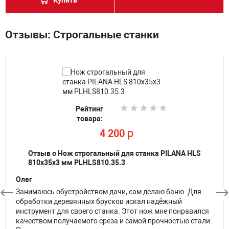
Купить
Отзывы: Строгальные станки
Рейтинг
Рейтинг
Рейтинг
Рейтинг
Рейтинг
Рейтинг
Рейтинг
Рейтинг
Рейтинг
товара:
товара:
товара:
товара:
товара:
товара:
товара:
товара:
товара:
p
p
89 631
89 631
Рейтинг
p
p
p
p
p
p
p
103 431
252 990
4 200
3 700
3 700
3 700
3 700
товара:
p
700 000
Отзыв о Нож строгальный для станка PILANA HLS
810х35х3 мм PLHLS810.35.3
Олег
Занимаюсь обустройством дачи, сам делаю баню. Для
обработки деревянных брусков искал надёжный
инструмент для своего станка. Этот нож мне понравился
качеством получаемого среза и самой прочностью стали.