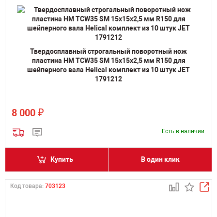
Твердосплавный строгальный поворотный нож
пластина HM TCW35 SM 15х15х2,5 мм R150 для
шейперного вала Helical комплект из 10 штук JET
1791212
₽
8 000
Есть в наличии
Купить
В один клик
Код товара:
703123