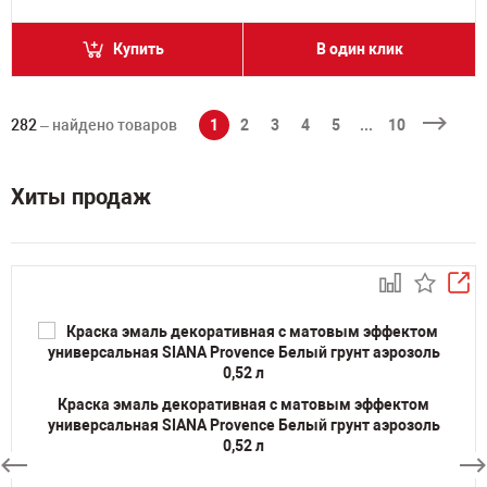
Купить
В один клик
282
– найдено товаров
1
2
3
4
5
...
10
Хиты продаж
Краска эмаль декоративная с матовым эффектом
универсальная SIANA Provence Белый грунт аэрозоль
0,52 л