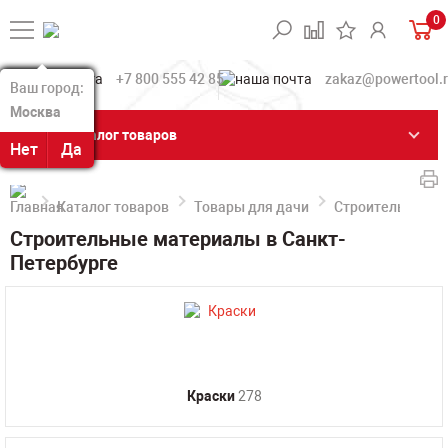
0
+7 800 555 42 85
zakaz@powertool.
Ваш город:
Ваш город:
Москва
Москва
Каталог товаров
Нет
Нет
Да
Да
Каталог товаров
Товары для дачи
Строительные м
Строительные материалы в Санкт-
Петербурге
Краски
278