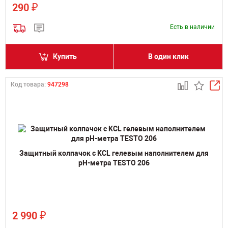
₽
290
Есть в наличии
Купить
В один клик
Код товара:
947298
Защитный колпачок с KCL гелевым наполнителем для
pH-метра TESTO 206
₽
2 990