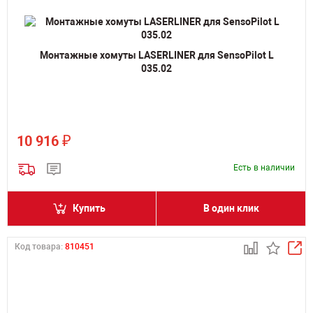
Монтажные хомуты LASERLINER для SensoPilot L
035.02
₽
10 916
Есть в наличии
Купить
В один клик
Код товара:
810451