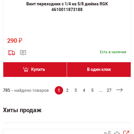
Винт переходник с 1/4 на 5/8 дюйма RGK
4610011873188
₽
290
Есть в наличии
Купить
В один клик
785
– найдено товаров
1
2
3
4
5
...
27
Хиты продаж