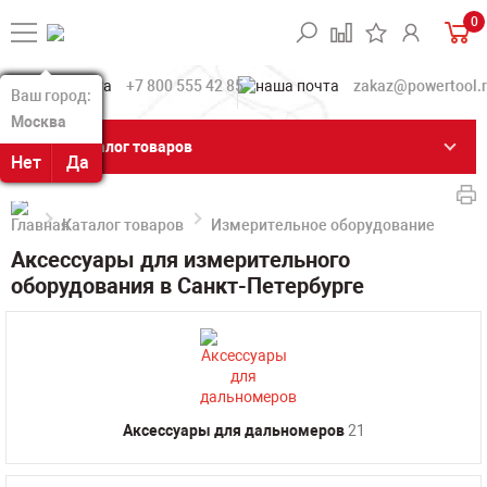
0
+7 800 555 42 85
zakaz@powertool.
Ваш город:
Ваш город:
Москва
Москва
Каталог товаров
Нет
Нет
Да
Да
Каталог товаров
Измерительное оборудование
Акс
Аксессуары для измерительного
оборудования в Санкт-Петербурге
Аксессуары для дальномеров
21