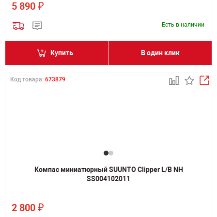
₽
5 890
Есть в наличии
Купить
В один клик
Код товара:
673879
Компас миниатюрный SUUNTO Clipper L/B NH
SS004102011
₽
2 800