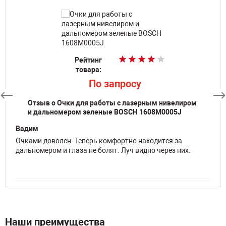
Рейтинг
Рейтинг
Рейтинг
Рейтинг
товара:
товара:
товара:
товара:
p
p
7 519
7 519
По запросу
По запросу
Отзыв о Очки для работы с лазерным нивелиром
и дальномером зеленые BOSCH 1608M0005J
Вадим
Очками доволен. Теперь комфортно находится за
дальномером и глаза не болят. Луч видно через них.
Наши преимущества