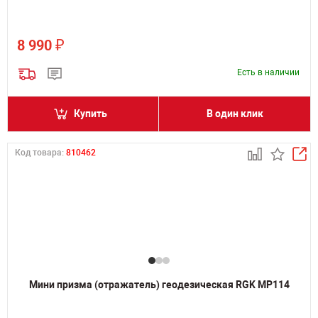
₽
8 990
Есть в наличии
Купить
В один клик
Код товара:
810462
Мини призма (отражатель) геодезическая RGK MP114