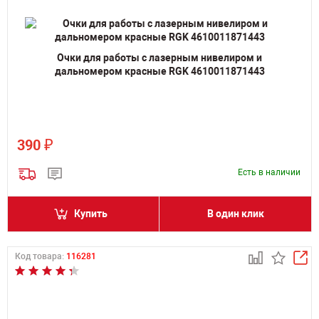
Очки для работы с лазерным нивелиром и
дальномером красные RGK 4610011871443
₽
390
Есть в наличии
Купить
В один клик
Код товара:
116281