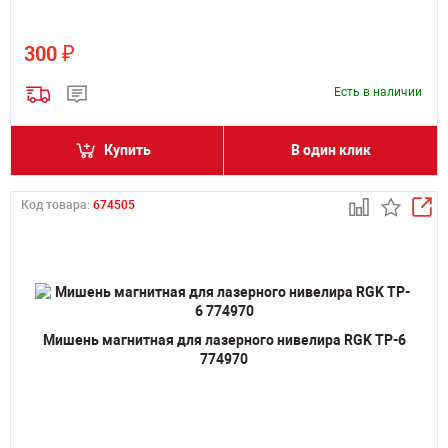
₽
300
Есть в наличии
Купить
В один клик
Код товара:
674505
Мишень магнитная для лазерного нивелира RGK TP-6
774970