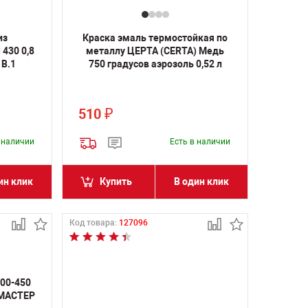
из
Краска эмаль термостойкая по
430 0,8
металлу ЦЕРТА (CERTA) Медь
В.1
750 градусов аэрозоль 0,52 л
510
₽
в наличии
Есть в наличии
ин клик
Купить
В один клик
Код товара:
127096