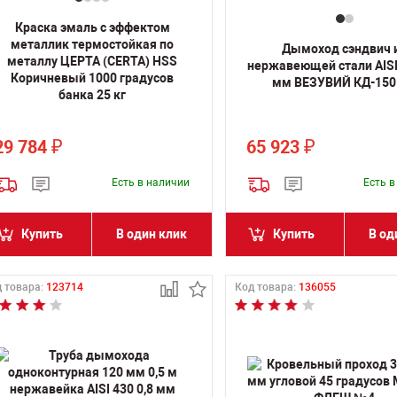
Краска эмаль с эффектом
металлик термостойкая по
Дымоход сэндвич 
металлу ЦЕРТА (CERTA) HSS
нержавеющей стали AISI 
Коричневый 1000 градусов
мм ВЕЗУВИЙ КД-150 
банка 25 кг
29 784
65 923
₽
₽
Есть в наличии
Есть 
Купить
В один клик
Купить
В од
 товара:
123714
Код товара:
136055