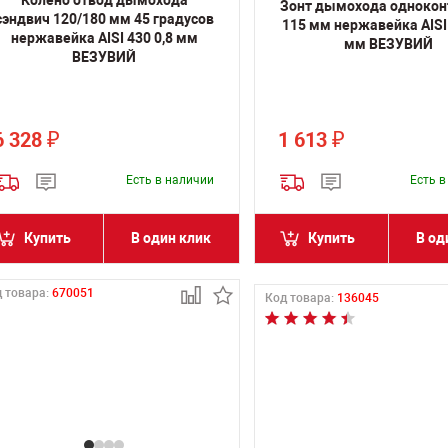
Колено отвод дымохода
Зонт дымохода одноко
сэндвич 120/180 мм 45 градусов
115 мм нержавейка AISI 
нержавейка AISI 430 0,8 мм
мм ВЕЗУВИЙ
ВЕЗУВИЙ
6 328
1 613
₽
₽
Есть в наличии
Есть 
Купить
В один клик
Купить
В од
 товара:
670051
Код товара:
136045