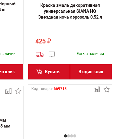
 Черный
Краска эмаль декоративная
 кг
универсальная SIANA HQ
Звездная ночь аэрозоль 0,52 л
425
₽
в наличии
Есть в наличии
ин клик
Купить
В один клик
Код товара:
669718