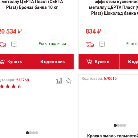
металлу ЦЕРТА Пласт (CERTA
эффектом кузнечная
Plast) Бронза банка 10 кг
металлу ЦЕРТА Пласт 
Plast) Шоколад банка 0
20 534
834
₽
₽
Есть в наличии
Есть 
Купить
В один клик
Купить
В од
Код товара:
670015
 товара:
233768
Краска эмаль термосто