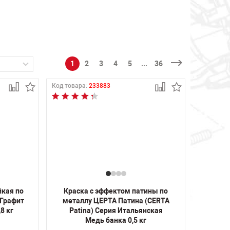
1
2
3
4
5
...
36
Код товара:
233883
йкая по
Краска с эффектом патины по
 Графит
металлу ЦЕРТА Патина (CERTA
8 кг
Patina) Серия Итальянская
Медь банка 0,5 кг