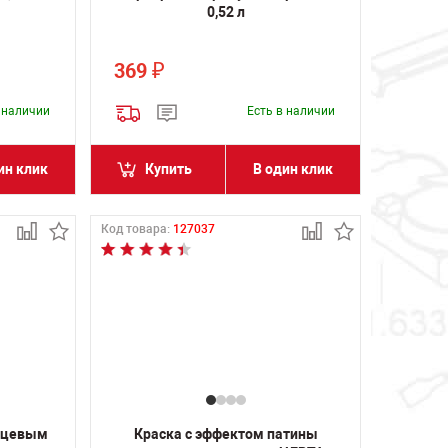
0,52 л
369
₽
в наличии
Есть в наличии
ин клик
Купить
В один клик
Код товара:
127037
янцевым
Краска с эффектом патины