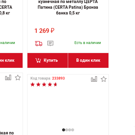
 по
кузнечная по металлу ЦЕРТА
(CERTA
Патина (CERTA Patina) Бронза
,8 кг
банка 0,5 кг
1 269
₽
в наличии
Есть в наличии
ин клик
Купить
В один клик
Код товара:
233893
йкая по