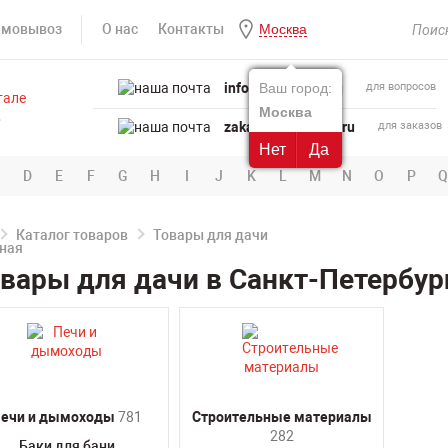
амовывоз
О нас
Контакты
Москва
info@powertool.ru
Ваш город:
для вопросов
Москва
zakaz@powertool.ru
для заказов
Нет
Да
D
E
F
G
H
I
J
K
L
M
N
O
P
Q
Каталог товаров
Товары для дачи
вары для дачи в Санкт-Петербур
ечи и дымоходы
781
Строительные материалы
282
Баки для бани