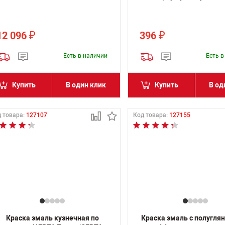
12 096
396
₽
₽
Есть в наличии
Есть 
Купить
В один клик
Купить
В од
 товара:
127107
Код товара:
127155
Краска эмаль кузнечная по
Краска эмаль с полугл