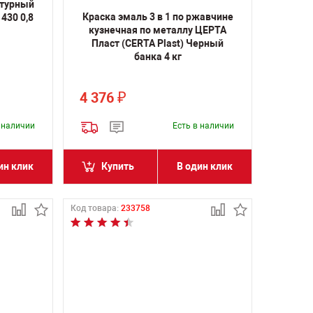
нтурный
Краска эмаль 3 в 1 по ржавчине
430 0,8
кузнечная по металлу ЦЕРТА
Пласт (CERTA Plast) Черный
банка 4 кг
4 376
₽
в наличии
Есть в наличии
ин клик
Купить
В один клик
Код товара:
233758