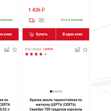
1 436
₽
в наличии
Есть в наличии
ин клик
Купить
В один клик
Код товара:
126836
ая по
Краска эмаль термостойкая по
(CERTA
металлу ЦЕРТА (CERTA)
0,52 л
Серебро 700 градусов аэрозоль