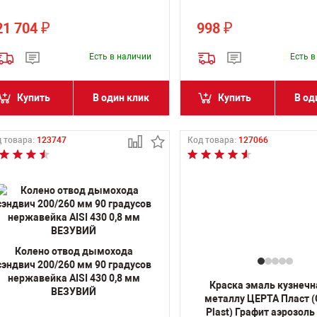
21 704
998
₽
₽
Есть в наличии
Есть 
Купить
В один клик
Купить
В од
 товара:
123747
Код товара:
127066
Колено отвод дымохода
сэндвич 200/260 мм 90 градусов
нержавейка AISI 430 0,8 мм
Краска эмаль кузнечн
ВЕЗУВИЙ
металлу ЦЕРТА Пласт 
Plast) Графит аэрозоль 