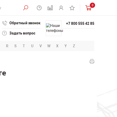
0
Обратный звонок
+7 800 555 42 85
Задать вопрос
R
S
T
U
V
W
X
Y
Z
ге