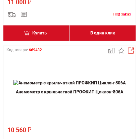
₽
11 000
Купить
В один клик
Код товара:
669432
Анемометр с крыльчаткой ПРОФКИП Циклон-806А
₽
10 560