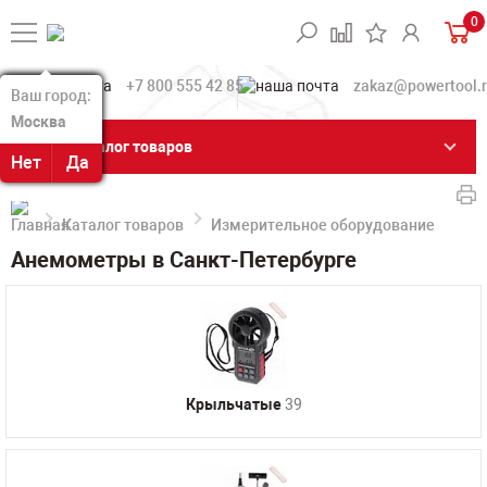
0
+7 800 555 42 85
zakaz@powertool.
Ваш город:
Ваш город:
Москва
Москва
Каталог товаров
Нет
Нет
Да
Да
Каталог товаров
Измерительное оборудование
Ан
Анемометры в Санкт-Петербурге
Крыльчатые
39