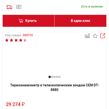
Есть в наличии
Купить
В один клик
Код товара:
390772
Термоанемометр и телескопическим зондом CEM DT-
8880
₽
29 274