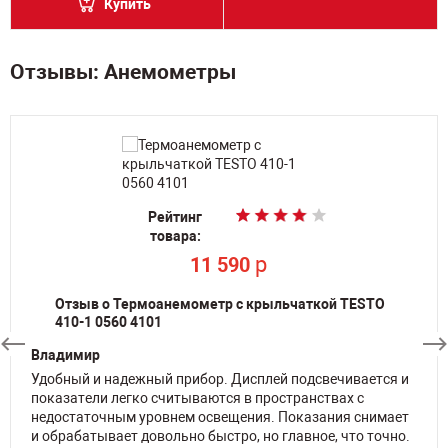
Купить
Отзывы: Анемометры
Рейтинг
Рейтинг
Рейтинг
Рейтинг
товара:
товара:
товара:
товара:
p
p
9 506
9 506
p
p
11 590
11 590
Отзыв о Термоанемометр с крыльчаткой TESTO
410-1 0560 4101
Владимир
Удобный и надежный прибор. Дисплей подсвечивается и
показатели легко считываются в пространствах с
недостаточным уровнем освещения. Показания снимает
и обрабатывает довольно быстро, но главное, что точно.