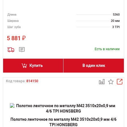
Длина
5360
Ширина
20 мм
Шаг зуба
3 TPI
₽
5 881
Есть в наличии
Купить
В один клик
Код товара:
814150
Полотно ленточное по металлу M42 3510х20х0,9 мм 4/6
TPI HONSBERG