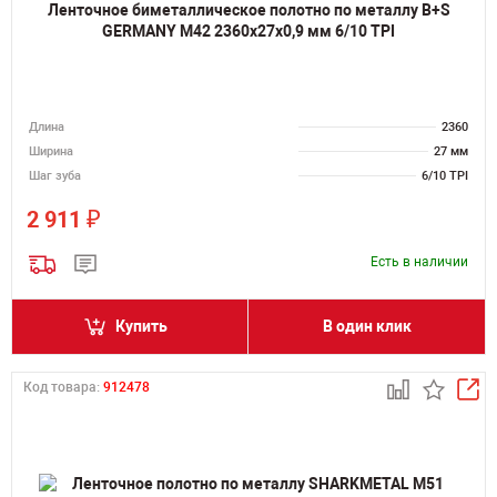
Ленточное биметаллическое полотно по металлу B+S
GERMANY M42 2360х27х0,9 мм 6/10 TPI
Длина
2360
Ширина
27 мм
Шаг зуба
6/10 TPI
₽
2 911
Есть в наличии
Купить
В один клик
Код товара:
912478