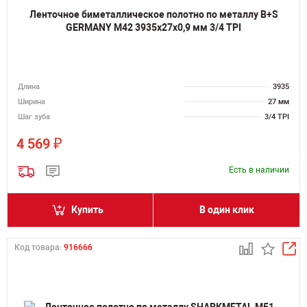
Ленточное биметаллическое полотно по металлу B+S
GERMANY M42 3935х27х0,9 мм 3/4 TPI
Длина
3935
Ширина
27 мм
Шаг зуба
3/4 TPI
₽
4 569
Есть в наличии
Купить
В один клик
Код товара:
916666