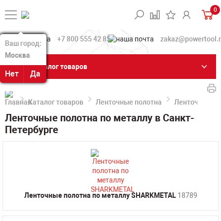
0
+7 800 555 42 85
zakaz@powertool.
Ваш город:
Ваш город:
Москва
Москва
Каталог товаров
Нет
Нет
Да
Да
Каталог товаров
Ленточные полотна
Ленточные по
Ленточные полотна по металлу в Санкт-
Петербурге
Ленточные полотна по металлу SHARKMETAL
18789