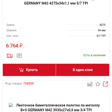
GERMANY M42 4275х34х1,1 мм 5/7 TPI
Длина
4275
Ширина
34 мм
Шаг зуба
5/7 TPI
₽
6 764
Есть в наличии
Купить
В один клик
Код товара:
734359