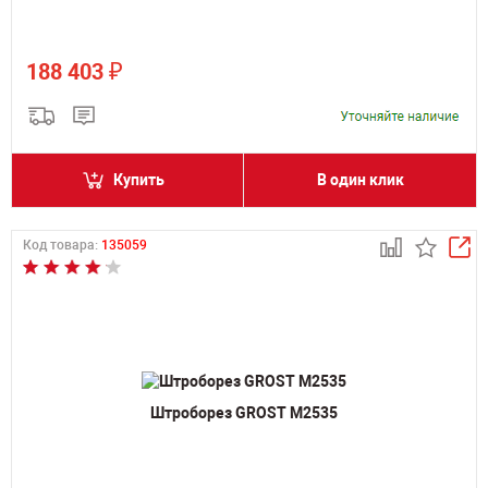
₽
188 403
Купить
В один клик
Код товара:
135059
Штроборез GROST M2535