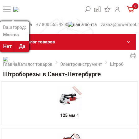
0
+7 800 555 42 85
zakaz@powertool.
Ваш город:
Ваш город:
Москва
Москва
Каталог товаров
Нет
Нет
Да
Да
Каталог товаров
Электроинструмент
Штроборезы
Штроборезы в Санкт-Петербурге
125 мм
4