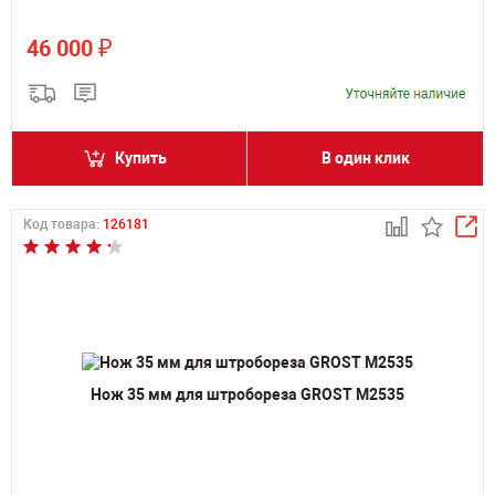
₽
46 000
Купить
В один клик
Код товара:
126181
Нож 35 мм для штробореза GROST M2535