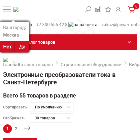
0
+7 800 555 42 85
zakaz@powertool.
Ваш город:
Ваш город:
Москва
Москва
Каталог товаров
Нет
Нет
Да
Да
Каталог товаров
Строительное оборудование
Вибр
Электронные преобразователи тока в
Санкт-Петербурге
Всего 55 товаров в разделе
Сортировать
По умолчанию
Отображать
30 товаров
1
2