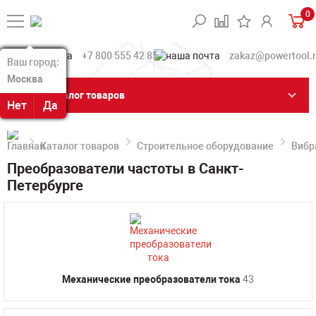
0
+7 800 555 42 85
zakaz@powertool.
Ваш город:
Ваш город:
Москва
Москва
Каталог товаров
Нет
Нет
Да
Да
Каталог товаров
Строительное оборудование
Вибр
Преобразователи частоты в Санкт-
Петербурге
Механические преобразователи тока
43