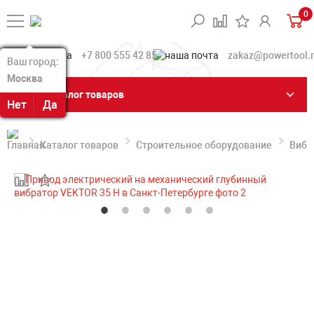
0
+7 800 555 42 85
zakaz@powertool.
Ваш город:
Ваш город:
Москва
Москва
Каталог товаров
Нет
Нет
Да
Да
Каталог товаров
Строительное оборудование
Вибр