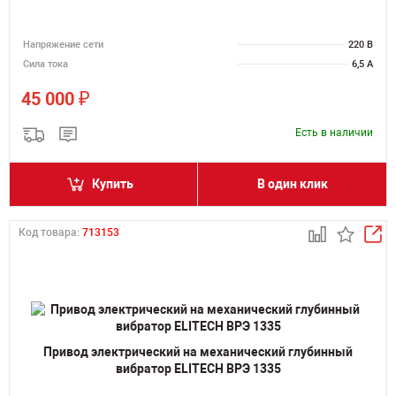
Напряжение сети
220 В
Сила тока
6,5 А
₽
45 000
Есть в наличии
Купить
В один клик
Код товара:
713153
Привод электрический на механический глубинный
вибратор ELITECH ВРЭ 1335