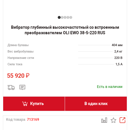
Вибратор глубинный высокочастотный со встроенным
преобразователем OLI EWO 38-5-220 RUS
Длина булавы
404 мм
Вес вибробулавы
2,4 кг
Напряжение сети
220 В
Сила тока
1,5 А
₽
55 920
Есть в наличии
Купить
В один клик
Код товара:
713169