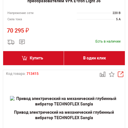
преобразователем VPK E-tron Light 36
Напряжение сети
220 В
Сила тока
5 А
₽
70 295
Есть в наличии
Купить
В один клик
Код товара:
713415
Привод электрический на механический глубинный
вибратор TECHNOFLEX Sangla