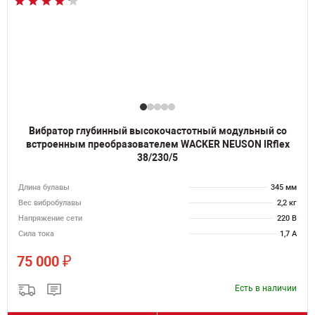
Вибратор глубинный высокочастотный модульный со
встроенным преобразователем WACKER NEUSON IRflex
38/230/5
Длина булавы
345 мм
Вес вибробулавы
2,2 кг
Напряжение сети
220 В
Сила тока
1,7 А
₽
75 000
Есть в наличии