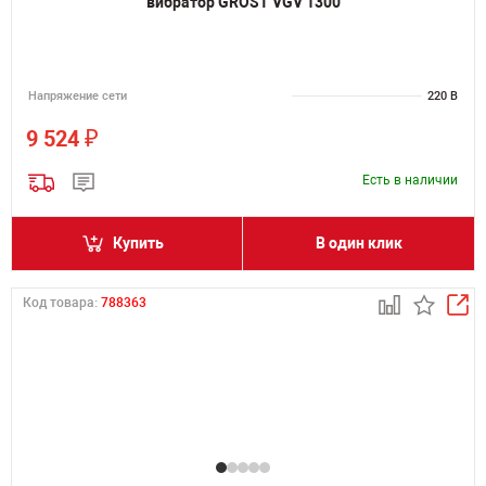
вибратор GROST VGV 1300
Напряжение сети
220 В
₽
9 524
Есть в наличии
Купить
В один клик
Код товара:
788363