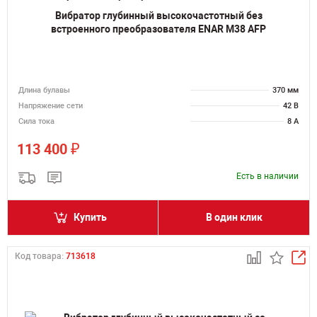
Вибратор глубинный высокочастотный без
встроенного преобразователя ENAR M38 AFP
Длина булавы
370 мм
Напряжение сети
42 В
Сила тока
8 А
₽
113 400
Есть в наличии
Купить
В один клик
Код товара:
713618