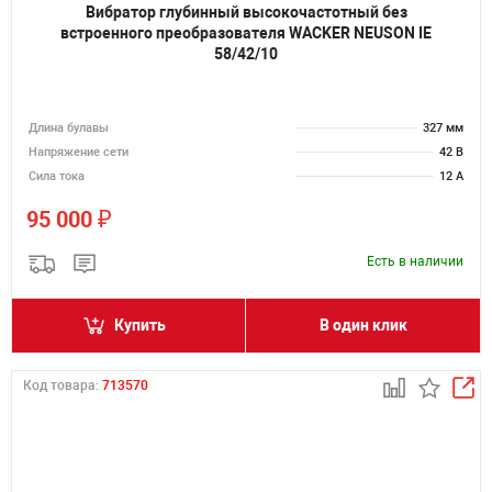
Вибратор глубинный высокочастотный без
встроенного преобразователя WACKER NEUSON IE
58/42/10
Длина булавы
327 мм
Напряжение сети
42 В
Сила тока
12 А
₽
95 000
Есть в наличии
Купить
В один клик
Код товара:
713570