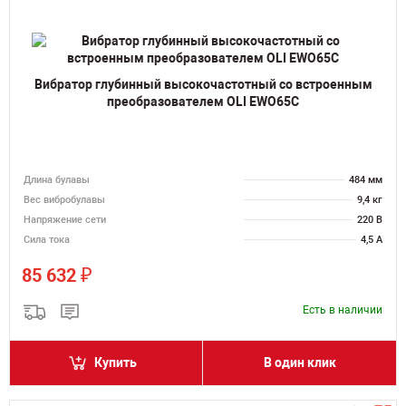
Вибратор глубинный высокочастотный со встроенным
преобразователем OLI EWO65C
Длина булавы
484 мм
Вес вибробулавы
9,4 кг
Напряжение сети
220 В
Сила тока
4,5 А
₽
85 632
Есть в наличии
Купить
В один клик