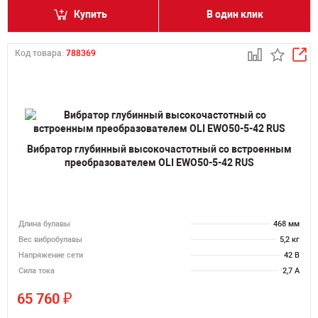
Купить
В один клик
Код товара:
788369
Вибратор глубинный высокочастотный со встроенным
преобразователем OLI EWO50-5-42 RUS
Длина булавы
468 мм
Вес вибробулавы
5,2 кг
Напряжение сети
42 В
Сила тока
2,7 А
₽
65 760