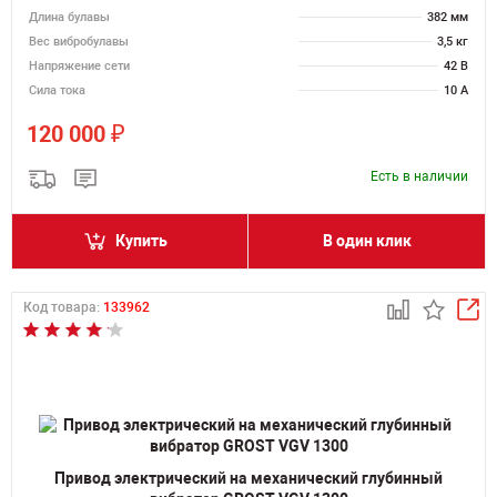
Длина булавы
382 мм
Вес вибробулавы
3,5 кг
Напряжение сети
42 В
Сила тока
10 А
₽
120 000
Есть в наличии
Купить
В один клик
Код товара:
133962
Привод электрический на механический глубинный