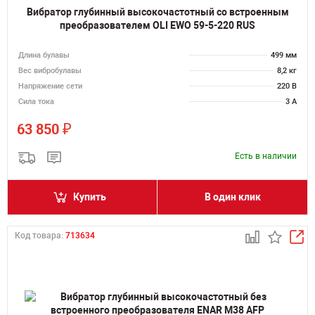
Вибратор глубинный высокочастотный со встроенным
преобразователем OLI EWO 59-5-220 RUS
Длина булавы
499 мм
Вес вибробулавы
8,2 кг
Напряжение сети
220 В
Сила тока
3 А
₽
63 850
Есть в наличии
Купить
В один клик
Код товара:
713634