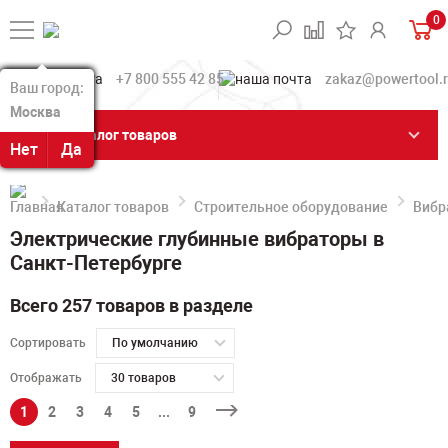
0
+7 800 555 42 85
zakaz@powertool.
Ваш город:
Ваш город:
Москва
Москва
Каталог товаров
Нет
Нет
Да
Да
Каталог товаров
Строительное оборудование
Вибр
Электрические глубинные вибраторы в
Санкт-Петербурге
Всего 257 товаров в разделе
Сортировать
По умолчанию
Отображать
30 товаров
1
2
3
4
5
...
9