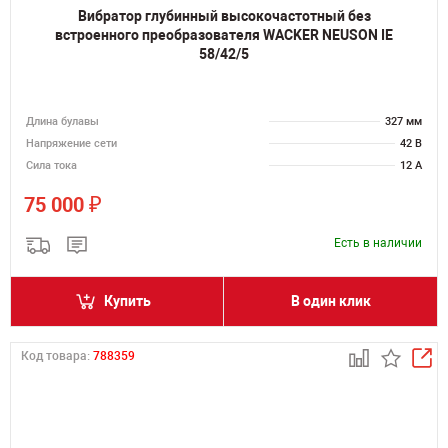
Вибратор глубинный высокочастотный без
встроенного преобразователя WACKER NEUSON IE
58/42/5
Длина булавы
327 мм
Напряжение сети
42 В
Сила тока
12 А
₽
75 000
Есть в наличии
Купить
В один клик
Код товара:
788359