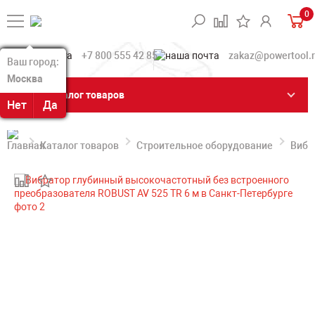
0
+7 800 555 42 85
zakaz@powertool.
Ваш город:
Ваш город:
Москва
Москва
Каталог товаров
Нет
Нет
Да
Да
Каталог товаров
Строительное оборудование
Вибр