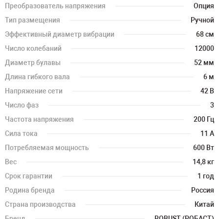
Преобразователь напряжения
Опция
Тип размещения
Ручной
Эффективный диаметр вибрации
68 см
Число колебаний
12000
Диаметр булавы
52 мм
Длина гибкого вала
6 м
Напряжение сети
42 В
Число фаз
3
Частота напряжения
200 Гц
Сила тока
11 А
Потребляемая мощность
600 Вт
Вес
14,8 кг
Срок гарантии
1 год
Родина бренда
Россия
Страна производства
Китай
Бренд
ROBUST (РОБАСТ)