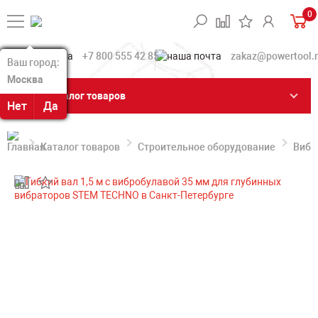
0
+7 800 555 42 85
zakaz@powertool.
Ваш город:
Ваш город:
Москва
Москва
Каталог товаров
Нет
Нет
Да
Да
Каталог товаров
Строительное оборудование
Вибр