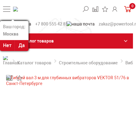
0
+7 800 555 42 85
zakaz@powertool.
Ваш город:
Ваш город:
Москва
Москва
Каталог товаров
Нет
Нет
Да
Да
Каталог товаров
Строительное оборудование
Вибр