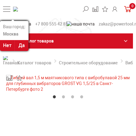
0
+7 800 555 42 85
zakaz@powertool.
Ваш город:
Ваш город:
Москва
Москва
Каталог товаров
Нет
Нет
Да
Да
Каталог товаров
Строительное оборудование
Вибр