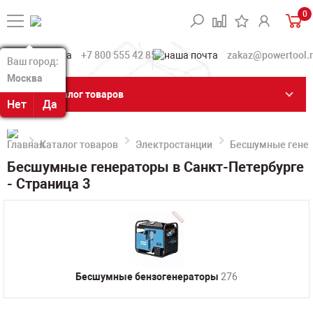
0
+7 800 555 42 85
zakaz@powertool.
Ваш город:
Ваш город:
Москва
Москва
Каталог товаров
Нет
Нет
Да
Да
Каталог товаров
Электростанции
Бесшумные гене
Бесшумные генераторы в Санкт-Петербурге
- Страница 3
Бесшумные бензогенераторы
276