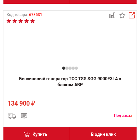
Код товара:
678531
Бензиновый генератор ТСС TSS SGG 9000E3LA с
блоком АВР
₽
134 900
Купить
В один клик