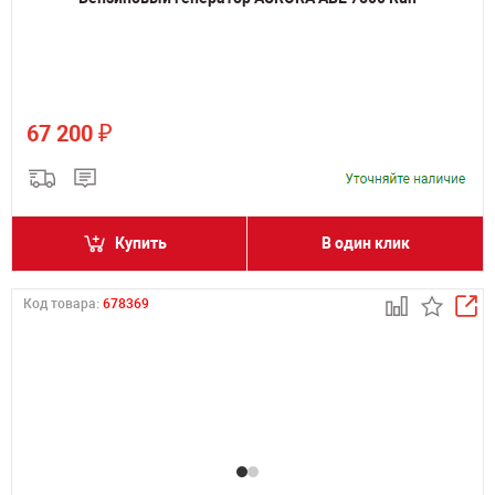
₽
67 200
Купить
В один клик
Код товара:
678369