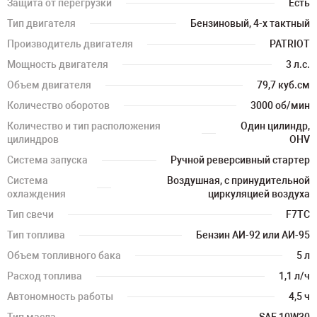
Защита от перегрузки
Есть
Тип двигателя
Бензиновый, 4-х тактный
Производитель двигателя
PATRIOT
Мощность двигателя
3 л.с.
Объем двигателя
79,7 куб.см
Количество оборотов
3000 об/мин
Количество и тип расположения
Один цилиндр,
цилиндров
OHV
Система запуска
Ручной реверсивный стартер
Система
Воздушная, с принудительной
охлаждения
циркуляцией воздуха
Тип свечи
F7TC
Тип топлива
Бензин АИ-92 или АИ-95
Объем топливного бака
5 л
Расход топлива
1,1 л/ч
Автономность работы
4,5 ч