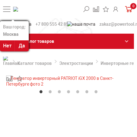
0
+7 800 555 42 85
zakaz@powertool.
Ваш город:
Ваш город:
Москва
Москва
Каталог товаров
Нет
Нет
Да
Да
Каталог товаров
Электростанции
Инверторные ге