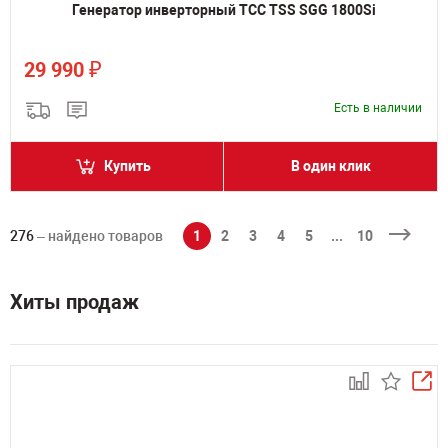
Генератор инверторный ТСС TSS SGG 1800Si
₽
29 990
Есть в наличии
Купить
В один клик
276
– найдено товаров
1
2
3
4
5
...
10
Хиты продаж