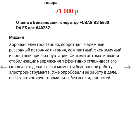
товара:
товара:
товара:
товара:
товара:
товара:
товара:
товара:
товара:
товара:
По запросу
По запросу
По запросу
По запросу
По запросу
По запросу
По запросу
По запросу
p
p
71 000
71 000
Отзыв о Бензиновый генератор FUBAG BS 6600
DA ES арт.646282
Михаил
Хорошая электростанция, добротная. Надежный
резервный источник питания, компактный, экономичный
и понятный при эксплуатации. Система автоматической
стабилизации напряжения эффективно сглаживает его
скачки, что делает в эти моменты безопасной работу
электроинструмента. Уже опробовали ее работу в деле,
все функционирует нормально, без неожиданностей.