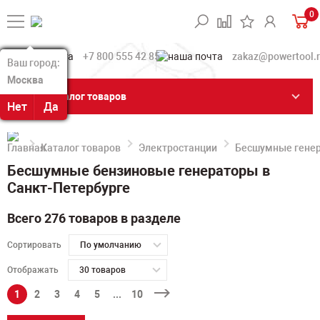
0
+7 800 555 42 85
zakaz@powertool.
Ваш город:
Ваш город:
Москва
Москва
Каталог товаров
Нет
Нет
Да
Да
Каталог товаров
Электростанции
Бесшумные гене
Бесшумные бензиновые генераторы в
Санкт-Петербурге
Всего 276 товаров в разделе
Сортировать
По умолчанию
Отображать
30 товаров
1
2
3
4
5
...
10