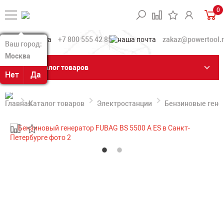
0
+7 800 555 42 85
zakaz@powertool.
Ваш город:
Ваш город:
Москва
Москва
Каталог товаров
Нет
Нет
Да
Да
Каталог товаров
Электростанции
Бензиновые гене