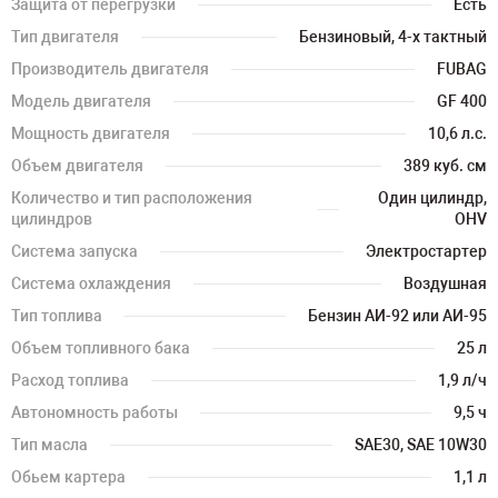
Защита от перегрузки
Есть
Тип двигателя
Бензиновый, 4-х тактный
Производитель двигателя
FUBAG
Модель двигателя
GF 400
Мощность двигателя
10,6 л.с.
Объем двигателя
389 куб. см
Количество и тип расположения
Один цилиндр,
цилиндров
OHV
Система запуска
Электростартер
Система охлаждения
Воздушная
Тип топлива
Бензин АИ-92 или АИ-95
Объем топливного бака
25 л
Расход топлива
1,9 л/ч
Автономность работы
9,5 ч
Тип масла
SAE30, SAE 10W30
Обьем картера
1,1 л