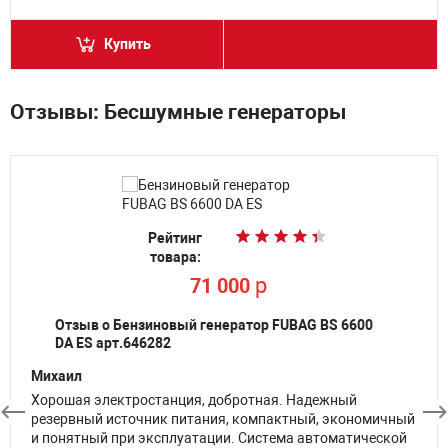
Купить
Отзывы: Бесшумные генераторы
Рейтинг
Рейтинг
Рейтинг
Рейтинг
Рейтинг
Рейтинг
Рейтинг
Рейтинг
Рейтинг
Рейтинг
товара:
товара:
товара:
товара:
товара:
товара:
товара:
товара:
товара:
товара:
По запросу
По запросу
По запросу
По запросу
По запросу
По запросу
По запросу
По запросу
p
p
71 000
71 000
Отзыв о Бензиновый генератор FUBAG BS 6600
DA ES арт.646282
Михаил
Хорошая электростанция, добротная. Надежный
резервный источник питания, компактный, экономичный
и понятный при эксплуатации. Система автоматической