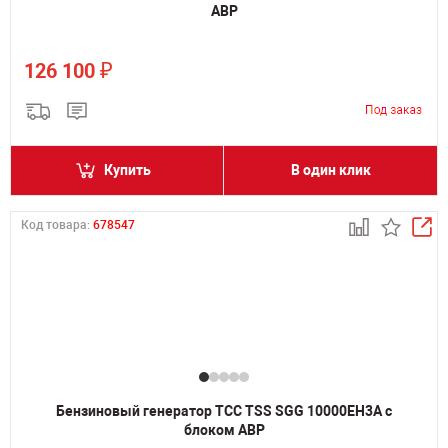
АВР
₽
126 100
Купить
В один клик
Код товара:
678547
Бензиновый генератор ТСС TSS SGG 10000EH3A с
блоком АВР