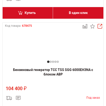
Купить
В один клик
Код товара:
678475
Бензиновый генератор ТСС TSS SGG 6000EH3NA с
блоком АВР
₽
104 400