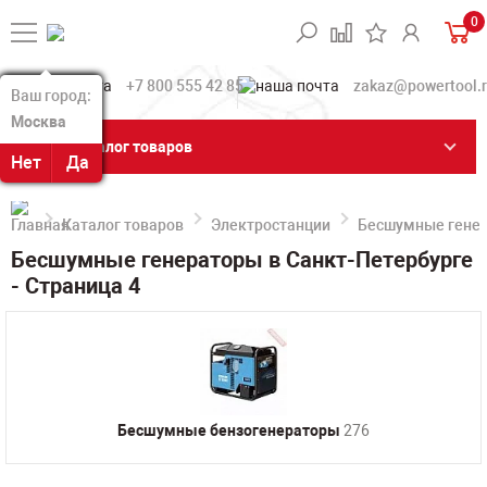
0
+7 800 555 42 85
zakaz@powertool.
Ваш город:
Ваш город:
Москва
Москва
Каталог товаров
Нет
Нет
Да
Да
Каталог товаров
Электростанции
Бесшумные гене
Бесшумные генераторы в Санкт-Петербурге
- Страница 4
Бесшумные бензогенераторы
276