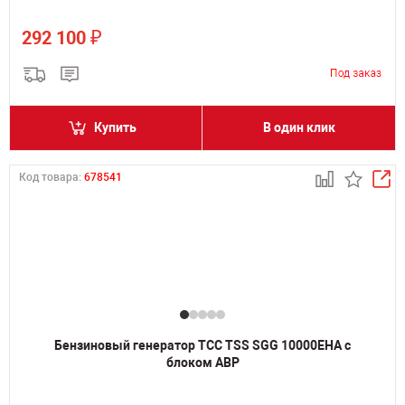
₽
292 100
Купить
В один клик
Код товара:
678541
Бензиновый генератор ТСС TSS SGG 10000EHA с
блоком АВР