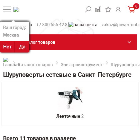
0
+7 800 555 42 85
zakaz@powertool.
Ваш город:
Ваш город:
Москва
Москва
Каталог товаров
Нет
Нет
Да
Да
Каталог товаров
Электроинструмент
Шуруповерты
Шуруповерты сетевые в Санкт-Петербурге
Ленточные
2
Всего 11 товаров в разделе