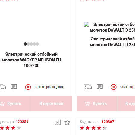
Электрический отбо
молоток DeWALT D 25
Электрический отбойный
молоток WACKER NEUSON EH
100/230
Купить
В один клик
Купить
В од
 товара:
120359
Код товара:
120307