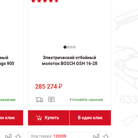
йный
Электрический отбойный
go 900
молоток BOSCH GSH 16-28
285 274
₽
в наличии
ин клик
Купить
В один клик
Код товара:
120308