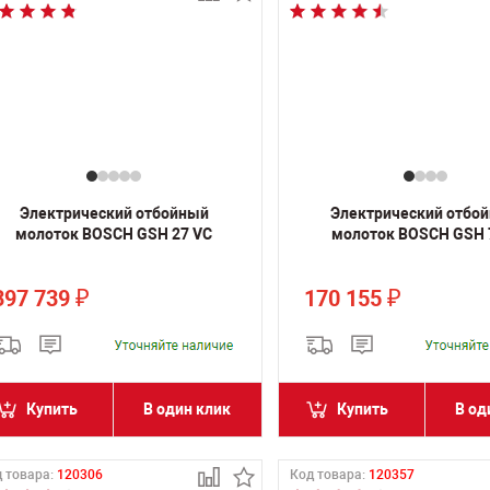
Электрический отбойный
Электрический отбо
молоток BOSCH GSH 27 VC
молоток BOSCH GSH 
397 739
170 155
₽
₽
Купить
В один клик
Купить
В од
 товара:
120306
Код товара:
120357