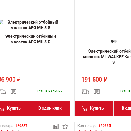
Электрический отбойный
молоток AEG MH 5 G
Электрический отбо
молоток MILWAUKEE Kan
S
36 900
191 500
₽
₽
Есть в наличии
Есть 
Купить
В один клик
Купить
В од
 товара:
120337
Код товара:
120335