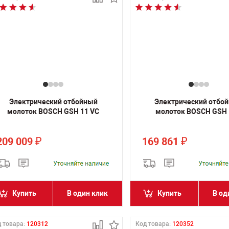
Электрический отбойный
Электрический отбо
молоток BOSCH GSH 11 VC
молоток BOSCH GSH 
209 009
169 861
₽
₽
Купить
В один клик
Купить
В од
 товара:
120312
Код товара:
120352