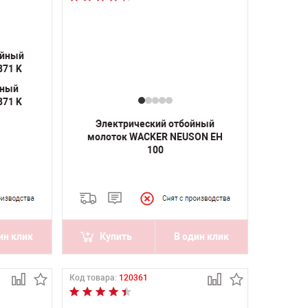
йный
871 K
Электрический отбойный
молоток WACKER NEUSON EH
100
ин клик
Купить
В один клик
Код товара:
120361