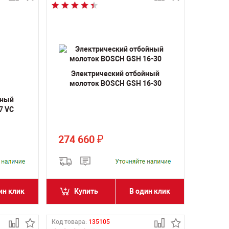
Электрический отбойный
молоток BOSCH GSH 16-30
йный
7 VC
274 660
₽
ин клик
Купить
В один клик
Код товара:
135105