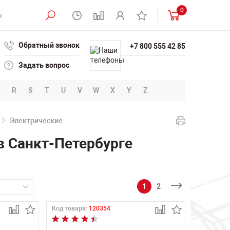
0
Обратный звонок
+7 800 555 42 85
Задать вопрос
R
S
T
U
V
W
X
Y
Z
Электрические
в Санкт-Петербурге
1
2
Код товара:
120354