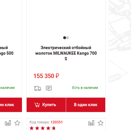
йный
Электрический отбойный
go 500
молоток MILWAUKEE Kango 700
S
155 350
₽
в наличии
Есть в наличии
ин клик
Купить
В один клик
Код товара:
120351