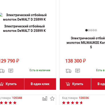
Электрический отбойный
молоток DeWALT D 25899 K
Электрический отбо
молоток MILWAUKEE Kan
S
129 790
138 300
₽
₽
Есть в наличии
Есть 
Купить
В один клик
Купить
В од
 товара:
120348
Код товара:
120336