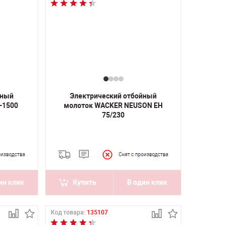
йный
Электрический отбойный
-1500
молоток WACKER NEUSON EH
75/230
ин клик
Купить
В один клик
Код товара:
135107