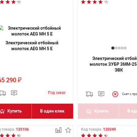
Электрический отбойный
молоток AEG MH 5 E
Электрический отбо
молоток ЗУБР ЗММ-25
ЭВК
65 290
₽
Купить
В один клик
Купить
В од
 товара:
135106
Код товара:
120349