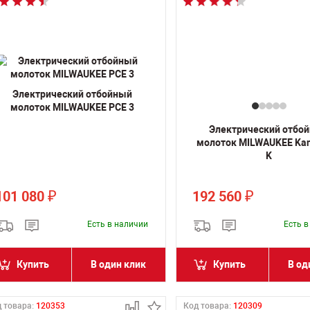
Электрический отбойный
молоток MILWAUKEE PCE 3
Электрический отбо
молоток MILWAUKEE Kan
K
101 080
192 560
₽
₽
Есть в наличии
Есть 
Купить
В один клик
Купить
В од
 товара:
120353
Код товара:
120309