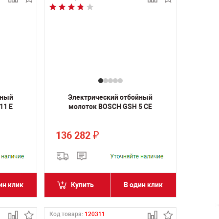
йный
Электрический отбойный
11 E
молоток BOSCH GSH 5 CE
136 282
₽
ин клик
Купить
В один клик
Код товара:
120311