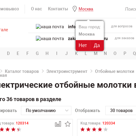
амовывоз
О нас
Контакты
Москва
info@powertool.ru
Ваш город:
для вопросов
Москва
zakaz@powertool.ru
для заказов
Нет
Да
D
E
F
G
H
I
J
K
L
M
N
O
P
Q
Каталог товаров
Электроинструмент
Отбойные молотки
ектрические отбойные молотки 
го 36 товаров в разделе
тировать
По умолчанию
Отображать
30 товаров
 товара:
120314
Код товара:
120334