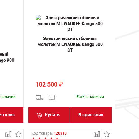
Электрический отбойный
молоток MILWAUKEE Kango 500
ST
йный
go 900
102 500
₽
в наличии
Есть в наличии
ин клик
Купить
В один клик
Код товара:
120310