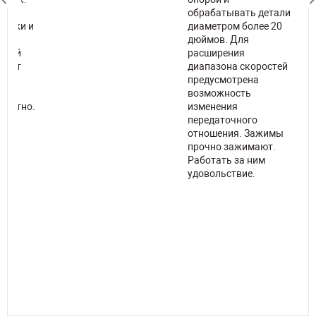
ть
обрабатывать детали
 ножи и
диаметром более 20
дюймов. Для
евой
расширения
ивает
диапазона скоростей
предусмотрена
ь на
возможность
фортно.
изменения
передаточного
отношения. Зажимы
прочно зажимают.
Работать за ним
удовольствие.