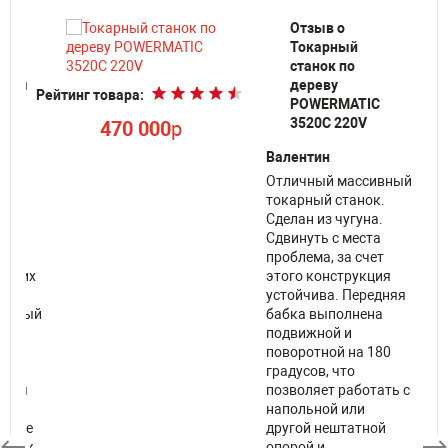
Отзыв о
Токарный
станок по
нным
дереву
Рейтинг товара:
POWERMATIC
Ре
3520C 220V
470 000
p
-
Валентин
Отличный массивный
токарный станок.
Сделан из чугуна.
Сдвинуть с места
проблема, за счет
ающих
этого конструкция
ок
устойчива. Передняя
ельный
бабка выполнена
 и
подвижной и
поворотной на 180
градусов, что
бная
позволяет работать с
чные
напольной или
льшое
другой нештатной
ровок.
опорой и