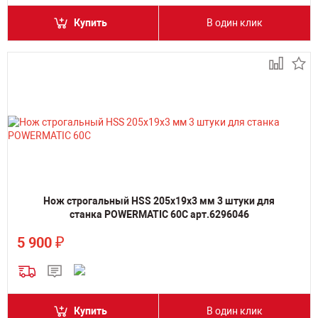
Купить
В один клик
Нож строгальный HSS 205х19х3 мм 3 штуки для
станка POWERMATIC 60C арт.6296046
₽
5 900
Купить
В один клик