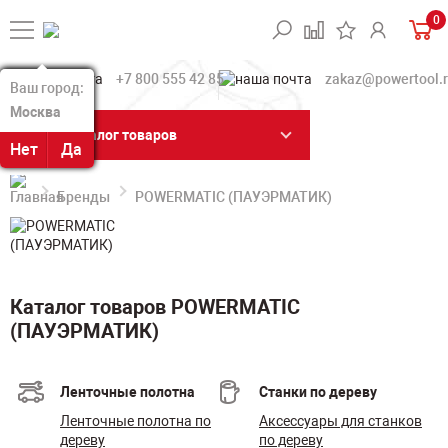
0
+7 800 555 42 85
zakaz@powertool.
Ваш город:
Ваш город:
Москва
Москва
Каталог товаров
Нет
Нет
Да
Да
Бренды
POWERMATIC (ПАУЭРМАТИК)
Каталог товаров POWERMATIC
(ПАУЭРМАТИК)
Ленточные полотна
Станки по дереву
Ленточные полотна по
Аксессуары для станков
дереву
по дереву