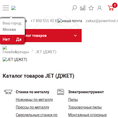
0
+7 800 555 42 85
zakaz@powertool.
Ваш город:
Ваш город:
Москва
Москва
Каталог товаров
Нет
Нет
Да
Да
Бренды
JET (ДЖЕТ)
Каталог товаров JET (ДЖЕТ)
Станки по металлу
Электроинструмент
Ножницы по металлу
Пилы
Прессы по металлу
Торцовочные пилы
Сверлильные станки по
Монтажные отрезные