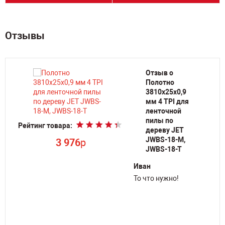
Отзывы
Отзыв о
Полотно
3810х25х0,9
мм 4 TPI для
Ре
ленточной
пилы по
Рейтинг товара:
дереву JET
JWBS-18-M,
3 976
p
JWBS-18-T
Иван
То что нужно!