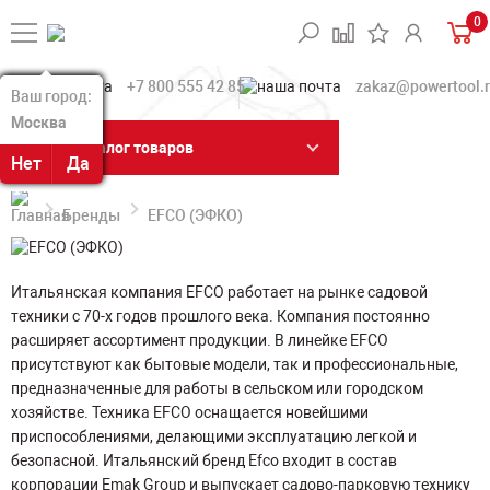
0
+7 800 555 42 85
zakaz@powertool.
Ваш город:
Ваш город:
Москва
Москва
Каталог товаров
Нет
Нет
Да
Да
Бренды
EFCO (ЭФКО)
Итальянская компания EFCO работает на рынке садовой
техники с 70-х годов прошлого века. Компания постоянно
расширяет ассортимент продукции. В линейке EFCO
присутствуют как бытовые модели, так и профессиональные,
предназначенные для работы в сельском или городском
хозяйстве. Техника EFCO оснащается новейшими
приспособлениями, делающими эксплуатацию легкой и
безопасной. Итальянский бренд Efco входит в состав
корпорации Emak Group и выпускает садово-парковую технику