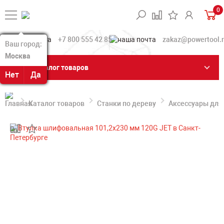
0
+7 800 555 42 85
zakaz@powertool.
Ваш город:
Ваш город:
Москва
Москва
Каталог товаров
Нет
Нет
Да
Да
Каталог товаров
Станки по дереву
Аксессуары для 