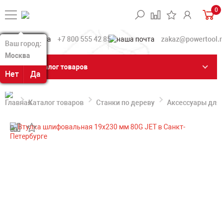
0
+7 800 555 42 85
zakaz@powertool.
Ваш город:
Ваш город:
Москва
Москва
Каталог товаров
Нет
Нет
Да
Да
Каталог товаров
Станки по дереву
Аксессуары для 