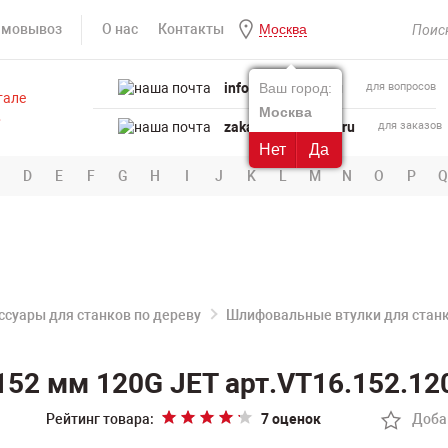
амовывоз
О нас
Контакты
Москва
info@powertool.ru
Ваш город:
для вопросов
Москва
zakaz@powertool.ru
для заказов
Нет
Да
D
E
F
G
H
I
J
K
L
M
N
O
P
Q
ссуары для станков по дереву
Шлифовальные втулки для станк
52 мм 120G JET арт.VT16.152.12
Рейтинг товара:
7 оценок
Доба