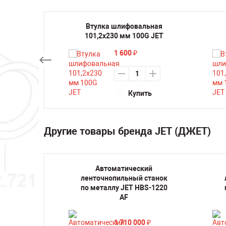
льная
Втулка шлифовальная
 JET
101,2х230 мм 100G JET
1 600
₽
ть
Купить
Другие товары бренда JET (ДЖЕТ)
й
Автоматический
танок
ленточнопильный станок
 220V
по металлу JET HBS-1220
M
AF
1 710 000
₽