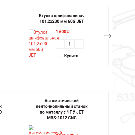
Втулка шлифовальная
Втул
101,2х230 мм 60G JET
101,
1 600
₽
Купить
Автоматический
А
к
ленточнопильный станок
ленто
0
по металлу с ЧПУ JET
по м
MBS-1012 CNC