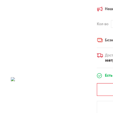
Наш
Кол-во
Безн
Дост
завт
Есть