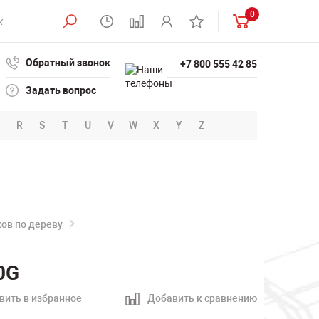
0
Обратный звонок
+7 800 555 42 85
Задать вопрос
R
S
T
U
V
W
X
Y
Z
ов по дереву
0G
вить в избранное
Добавить к сравнению