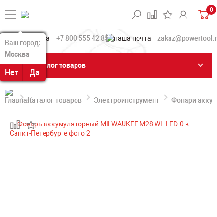
0
+7 800 555 42 85
zakaz@powertool.
Ваш город:
Ваш город:
Москва
Москва
Каталог товаров
Нет
Нет
Да
Да
Каталог товаров
Электроинструмент
Фонари акку