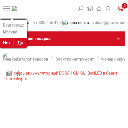
0
+7 800 555 42 85
zakaz@powertool.
Ваш город:
Ваш город:
Москва
Москва
Каталог товаров
Нет
Нет
Да
Да
Каталог товаров
Электроинструмент
Фонари акку