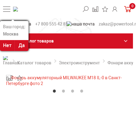
0
+7 800 555 42 85
zakaz@powertool.
Ваш город:
Ваш город:
Москва
Москва
Каталог товаров
Нет
Нет
Да
Да
Каталог товаров
Электроинструмент
Фонари акку