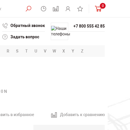
0
Обратный звонок
+7 800 555 42 85
Задать вопрос
R
S
T
U
V
W
X
Y
Z
10 N
J
вить в избранное
Добавить к сравнению