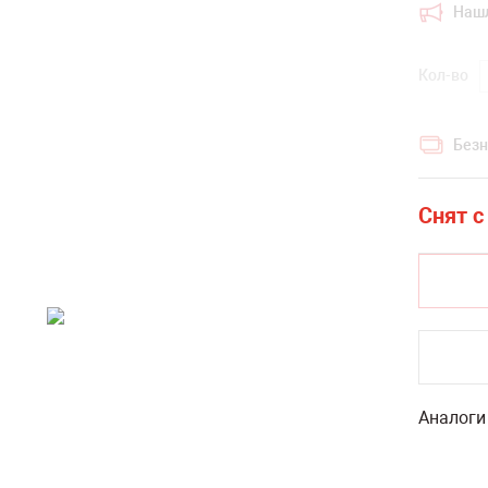
Наш
Кол-во
Безн
Аналоги