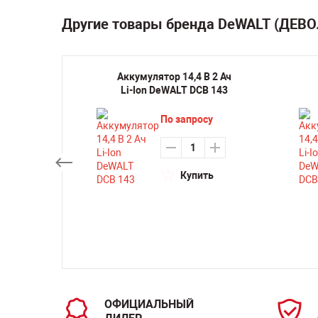
Другие товары бренда DeWALT (ДЕВО
кая
Аккумулятор 14,4 В 2 Ач
оронка
Li-Ion DeWALT DCB 143
37 мм
21L
По запросу
Купить
ть
ОФИЦИАЛЬНЫЙ