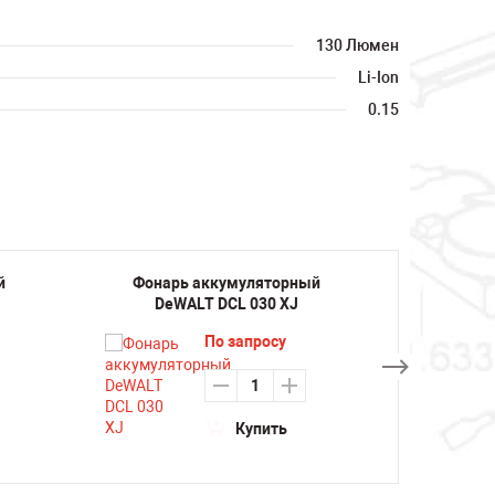
130 Люмен
Li-Ion
0.15
й
Фонарь аккумуляторный
Фонар
DeWALT DCL 030 XJ
DeW
По запросу
Купить