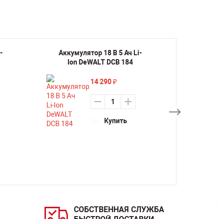
-
Аккумулятор 18 В 5 Ач Li-
Аккум
Ion DeWALT DCB 184
шли
14 290
₽
Купить
СОБСТВЕННАЯ СЛУЖБА