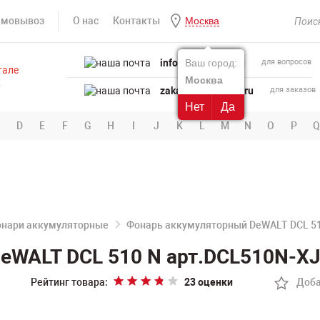
амовывоз
О нас
Контакты
Москва
info@powertool.ru
Ваш город:
для вопросов
Москва
zakaz@powertool.ru
для заказов
Нет
Да
D
E
F
G
H
I
J
K
L
M
N
O
P
Q
нари аккумуляторные
Фонарь аккумуляторный DeWALT DCL 5
eWALT DCL 510 N арт.DCL510N-X
Рейтинг товара:
23 оценки
Доба