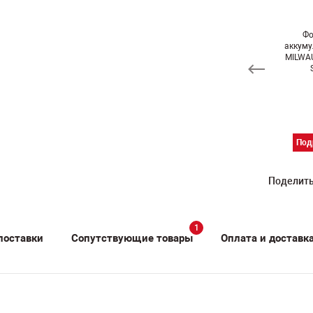
Фонарь
Фонарь
Фонарь
Фо
кумуляторный
аккумуляторный
аккумуляторный
аккум
LWAUKEE M18
MILWAUKEE C12
DeWALT DCL 040
MILWA
IL-0
TLED-0
XJ
Подробнее
Подробнее
Подробнее
Под
Поделить
1
поставки
Сопутствующие товары
Оплата и доставк