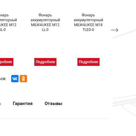
нарь
Фонарь
Фонарь
Фонар
уляторный
аккумуляторный
аккумуляторный
аккумулят
UKEE M12
MILWAUKEE M12
MILWAUKEE M18
MILWAUKE
SL-0
LL-0
TLED-0
AL-0
робнее
Подробнее
Подробнее
Подроб
ся:
а
Гарантия
Отзывы