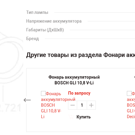
Тип лампы
Напряжение аккумулятора
Габариты (ДхШхВ)
Бренд
Другие товары из раздела Фонари а
торный
Фонарь аккумуляторный
 WL-0
BOSCH GLI 10,8 V-Li
су
По запросу
ть
Купить