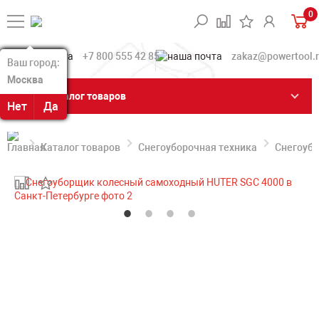
0
+7 800 555 42 85
zakaz@powertool.
Ваш город:
Ваш город:
Москва
Москва
Каталог товаров
Нет
Нет
Да
Да
Каталог товаров
Снегоуборочная техника
Снегоуб