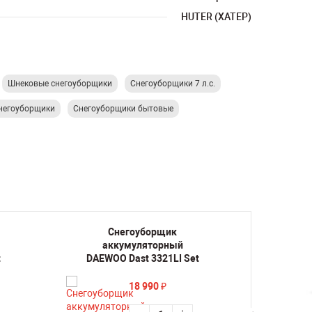
HUTER (ХАТЕР)
Шнековые снегоуборщики
Снегоуборщики 7 л.с.
снегоуборщики
Снегоуборщики бытовые
Снегоуборщик
аккумуляторный
а
t
DAEWOO Dast 3321LI Set
DAE
18 990
₽