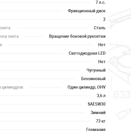
7 л.с.
Фрикционный диск
2
снега
Сталь
оса снега
Вращение боковой рукоятки
те
Нет
Светодиодная LED
Нет
Чугунный
Бензиновый
я цилиндров
Один цилиндр, OHV
3,6 л
SAE5W30
Зимний
73 кг
Германия