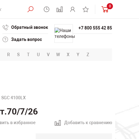
0
Обратный звонок
+7 800 555 42 85
Задать вопрос
R
S
T
U
V
W
X
Y
Z
 SGC 4100LX
.70/7/26
вить в избранное
Добавить к сравнению