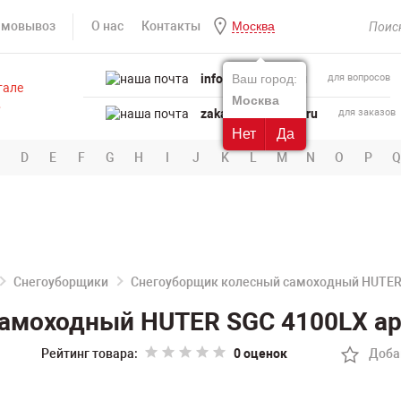
амовывоз
О нас
Контакты
Москва
info@powertool.ru
Ваш город:
для вопросов
Москва
zakaz@powertool.ru
для заказов
Нет
Да
D
E
F
G
H
I
J
K
L
M
N
O
P
Q
Снегоуборщики
Снегоуборщик колесный самоходный HUTER
амоходный HUTER SGC 4100LX арт
Рейтинг товара:
0 оценок
Доба