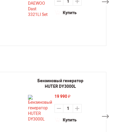
Купить
Бензиновый генератор
Бенз
HUTER DY3000L
H
19 990
₽
Купить