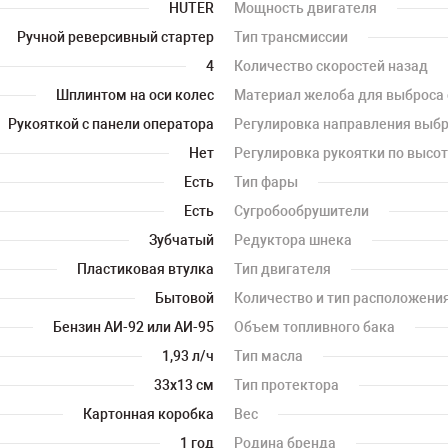
HUTER
Мощность двигателя
Ручной реверсивный стартер
Тип трансмиссии
4
Количество скоростей назад
Шплинтом на оси колес
Материал желоба для выброса 
Рукояткой с панели оператора
Регулировка направления выбр
Нет
Регулировка рукоятки по высо
Есть
Тип фары
Есть
Сугробообрушители
Зубчатый
Редуктора шнека
Пластиковая втулка
Тип двигателя
Бытовой
Количество и тип расположени
Бензин АИ-92 или АИ-95
Объем топливного бака
1,93 л/ч
Тип масла
33х13 см
Тип протектора
Картонная коробка
Вес
1 год
Родина бренда