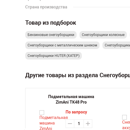
Страна производства
Товар из подборок
Бензиновые снегоуборщики
Снегоуборщики колесные
Снегоуборщики с металлическим шнеком
Снегоуборщик
Снегоуборщики HUTER (ХАТЕР)
Другие товары из раздела Снегоубо
ик
Подметальная машина
ходный
ZimAni TK48 Pro
 01-
По запросу
3