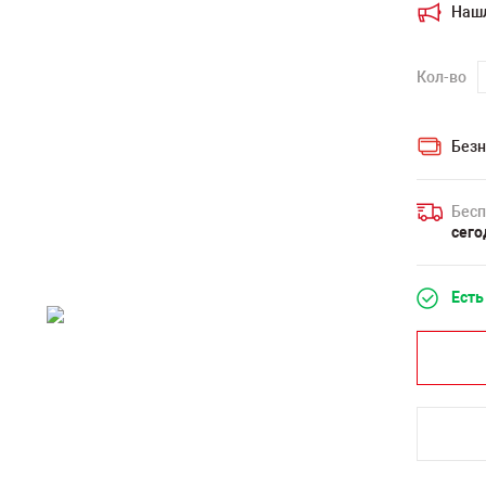
Наш
Кол-во
Безн
Бесп
сего
Есть