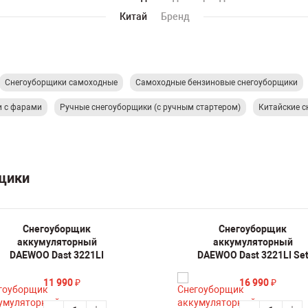
Китай
Бренд
Снегоуборщики самоходные
Самоходные бензиновые снегоуборщики
и с фарами
Ручные снегоуборщики (с ручным стартером)
Китайские 
рщики
Снегоуборщик
Снегоуборщик
аккумуляторный
аккумуляторный
DAEWOO Dast 3221LI
DAEWOO Dast 3221LI Se
11 990
16 990
₽
₽