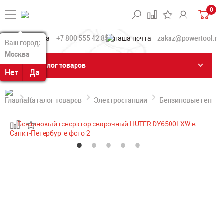
0
+7 800 555 42 85
zakaz@powertool.
Ваш город:
Ваш город:
Москва
Москва
Каталог товаров
Нет
Нет
Да
Да
Каталог товаров
Электростанции
Бензиновые гене