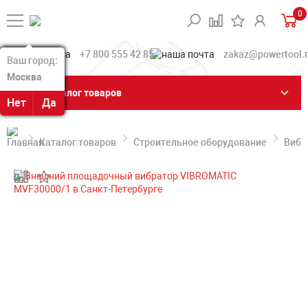
0
+7 800 555 42 85
zakaz@powertool.
Ваш город:
Ваш город:
Москва
Москва
Каталог товаров
Нет
Нет
Да
Да
Каталог товаров
Строительное оборудование
Вибр