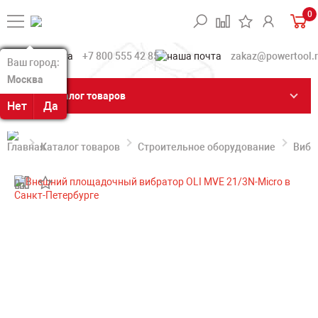
0
+7 800 555 42 85
zakaz@powertool.
Ваш город:
Ваш город:
Москва
Москва
Каталог товаров
Нет
Нет
Да
Да
Каталог товаров
Строительное оборудование
Вибр