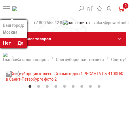
0
+7 800 555 42 85
zakaz@powertool.
Ваш город:
Ваш город:
Москва
Москва
Каталог товаров
Нет
Нет
Да
Да
Каталог товаров
Снегоуборочная техника
Снегоуб