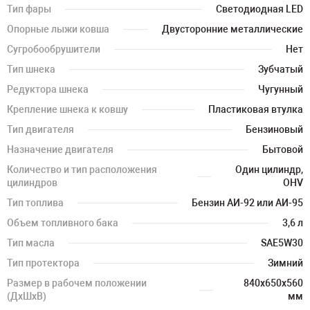
Тип фары
Светодиодная LED
Опорные лыжи ковша
Двусторонние металлические
Сугробообрушители
Нет
Тип шнека
Зубчатый
Редуктора шнека
Чугунный
Крепление шнека к ковшу
Пластиковая втулка
Тип двигателя
Бензиновый
Назначение двигателя
Бытовой
Количество и тип расположения
Один цилиндр,
цилиндров
OHV
Тип топлива
Бензин АИ-92 или АИ-95
Объем топливного бака
3,6 л
Тип масла
SAE5W30
Тип протектора
Зимний
Размер в рабочем положении
840х650х560
(ДхШхВ)
мм