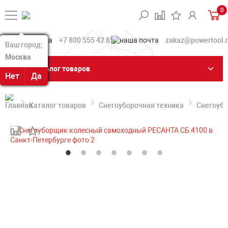
0
+7 800 555 42 85
zakaz@powertool.
Ваш город:
Ваш город:
Москва
Москва
Каталог товаров
Нет
Нет
Да
Да
Каталог товаров
Снегоуборочная техника
Снегоуб