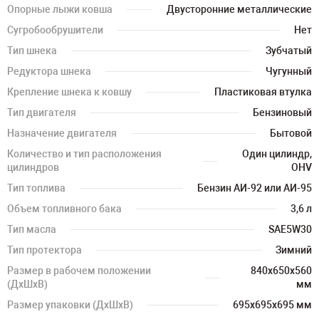
Опорные лыжи ковша
Двусторонние металлические
Сугробообрушители
Нет
Тип шнека
Зубчатый
Редуктора шнека
Чугунный
Крепление шнека к ковшу
Пластиковая втулка
Тип двигателя
Бензиновый
Назначение двигателя
Бытовой
Количество и тип расположения
Один цилиндр,
цилиндров
OHV
Тип топлива
Бензин АИ-92 или АИ-95
Объем топливного бака
3,6 л
Тип масла
SAE5W30
Тип протектора
Зимний
Размер в рабочем положении
840х650х560
(ДхШхВ)
мм
Размер упаковки (ДхШхВ)
695х695х695 мм