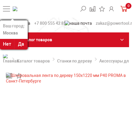
0
+7 800 555 42 85
zakaz@powertool.
Ваш город:
Ваш город:
Москва
Москва
Каталог товаров
Нет
Нет
Да
Да
Каталог товаров
Станки по дереву
Аксессуары для 