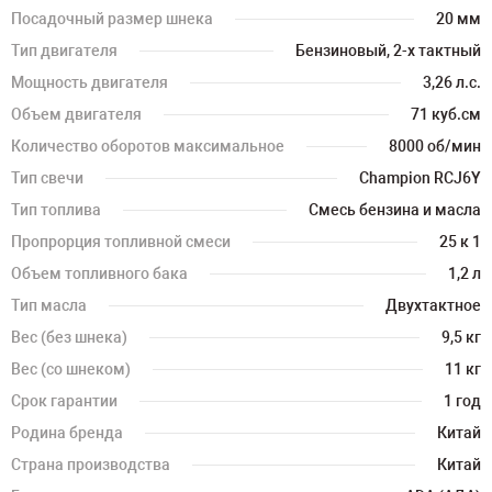
Посадочный размер шнека
20 мм
Тип двигателя
Бензиновый, 2-х тактный
Мощность двигателя
3,26 л.с.
Объем двигателя
71 куб.см
Количество оборотов максимальное
8000 об/мин
Тип свечи
Champion RCJ6Y
Тип топлива
Смесь бензина и масла
Пропрорция топливной смеси
25 к 1
Объем топливного бака
1,2 л
Тип масла
Двухтактное
Вес (без шнека)
9,5 кг
Вес (со шнеком)
11 кг
Срок гарантии
1 год
Родина бренда
Китай
Страна производства
Китай