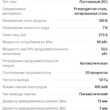
Тип тока
Постоянный (AC)
Свариваемые
Углеродистая сталь,
материалы
легированная сталь
Напряжение сети, входное
380 В
Напряжение холостого хода
7 В
Сила тока, Out
210 А
Мощность потребляемая, Max
80 кВт
Мощность при 50% продолжительности
50,6
включения
кВт
Регулировка продолжительности
Автоматическая
сварки
Соотношение прерывистости
20 процентов
Частота выхода
50 Гц
Усилие сжатия электродов
400 daN
Тип привода сжатия
Пневматический
Диаметр привариваемых шпилек, Max
10 мм
Диаметр привариваемых шпилек, Min
2 мм