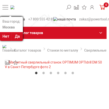
0
+7 800 555 42 85
zakaz@powertool.
Ваш город:
Ваш город:
Москва
Москва
Каталог товаров
Нет
Нет
Да
Да
Каталог товаров
Станки по металлу
Сверлильные с