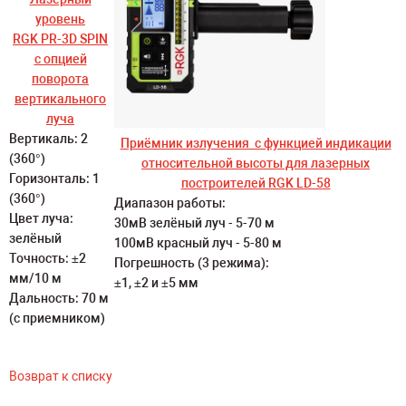
уровень
RGK PR-3D SPIN
с опцией
поворота
вертикального
луча
Вертикаль: 2
Приёмник излучения с функцией индикации
(360°)
относительной высоты для лазерных
Горизонталь: 1
построителей RGK LD-58
(360°)
Диапазон работы:
Цвет луча:
30мВ зелёный луч - 5-70 м
зелёный
100мВ красный луч - 5-80 м
Точность: ±2
Погрешность (3 режима):
мм/10 м
±1, ±2 и ±5 мм
Дальность: 70 м
(с приемником)
Возврат к списку