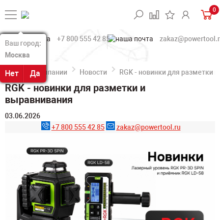
0
+7 800 555 42 85
zakaz@powertool.
Ваш город:
Ваш город:
Москва
Москва
О компании
Новости
RGK - новинки для разметки 
Нет
Нет
Да
Да
RGK - новинки для разметки и
выравнивания
03.06.2026
+7 800 555 42 85
zakaz@powertool.ru